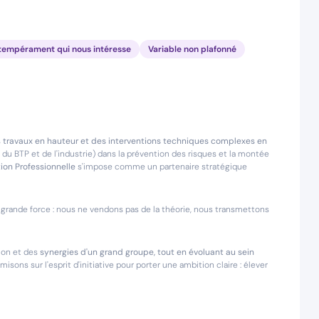
on tempérament qui nous intéresse
Variable non plafonné
s
travaux en hauteur et des interventions techniques complexes en
u BTP et de l'industrie) dans la prévention des risques et la montée
ion Professionnelle
s'impose comme un partenaire stratégique
grande force : nous ne vendons pas de la théorie, nous transmettons
tion et des
synergies d'un grand groupe, tout en évoluant au sein
isons sur l'esprit d'initiative pour porter une ambition claire : élever