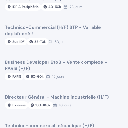
IDF & Périphérie
40
-
50
k
23 jours
Technico-Commercial (H/F) BTP - Variable
déplafonné !
Sud IDF
35
-
70
k
30 jours
Business Developer BtoB – Vente complexe -
PARIS (H/F)
PARIS
50
-
60
k
15 jours
Directeur Général - Machine industrielle (H/F)
Essonne
130
-
180
k
10 jours
Technico-commercial mécanique (H/F)