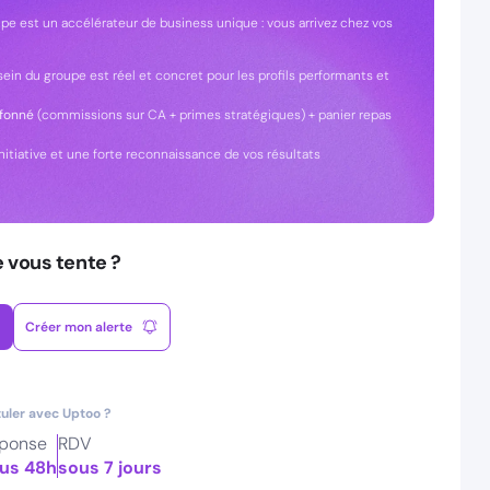
pe est un accélérateur de business unique : vous arrivez chez vos
 sein du groupe est réel et concret pour les profils performants et
afonné
(commissions sur CA + primes stratégiques) + panier repas
initiative et une forte reconnaissance de vos résultats
e vous tente ?
Créer mon alerte
uler avec Uptoo ?
ponse
RDV
us 48h
sous 7 jours