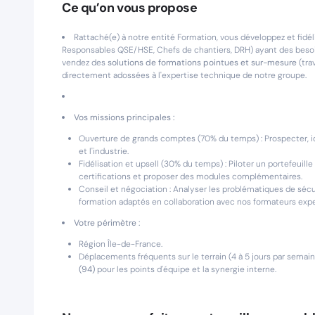
Ce qu’on vous propose
Rattaché(e) à notre entité Formation, vous développez et fidél
Responsables QSE/HSE, Chefs de chantiers, DRH) ayant des besoin
vendez des
solutions de formations pointues et sur-mesure
(tra
directement adossées à l'expertise technique de notre groupe.
Vos missions principales :
Ouverture de grands comptes (70% du temps) : Prospecter, id
et l'industrie.
Fidélisation et upsell (30% du temps) : Piloter un portefeuil
certifications et proposer des modules complémentaires.
Conseil et négociation : Analyser les problématiques de sécur
formation adaptés en collaboration avec nos formateurs expe
Votre périmètre :
Région Île-de-France.
Déplacements fréquents sur le terrain (4 à 5 jours par semai
(94)
pour les points d'équipe et la synergie interne.