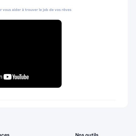
 vous aider à trouver le job de vos rêves
nces
Nos outils