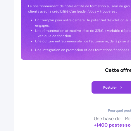
Le positionnement de notre entité de formation au sein du grou
clients avec la crédibilité d'un leader. Vous y trouverez :
Un tremplin pour votre carrière : le potentiel d’évolution au
engagés.
Une rémunération attractive : fixe de 32k€ +
variable dépl
+ véhicule de fonction.
Une culture entrepreneuriale : de l'autonomie, de la prise d'
Une intégration en promotion et des formations financées
Cette offr
Postuler
Pourquoi post
Une base de
Ré
+1400 postes
so