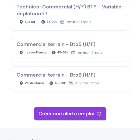
Technico-Commercial (H/F) BTP - Variable
déplafonné !
environ 1 mois
Sud IDF
35
-
70
k
Commercial terrain - BtoB (H/F)
environ 1 mois
Île-de-France
49
-
58
k
Commercial terrain - BtoB (H/F)
environ 1 mois
Val de Marne
49
-
58
k
Créer une alerte emploi