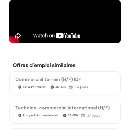
Offres d’emploi similaires
Commercial terrain (H/F) IDF
24 jours
IDF & Périphérie
40
-
50
k
Technico-commercial international (H/F)
24 jours
Europe & Afrique du Nord
35
-
50
k