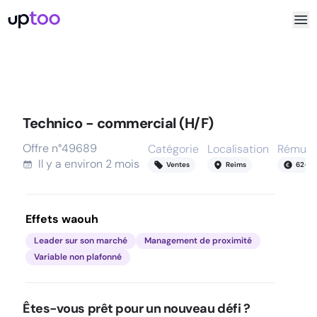
Technico - commercial (H/F)
Offre n°
49689
Catégorie
Localisation
Rémuné
Il y a
environ 2 mois
Ventes
Reims
62
-
68
Effets waouh
Leader sur son marché
Management de proximité
Variable non plafonné
Êtes-vous prêt pour un nouveau défi ?