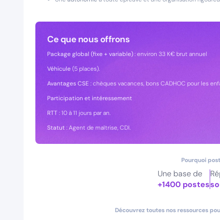
Ce que nous offrons
Package global (fixe + variable)
: environ 33 K€ brut annuel
Véhicule
(5 places).
Avantages CSE
: chèques vacances, bons CADHOC pour les enfa
Participation et intéressement
RTT
: 10 à 11 jours par an.
Statut
: Agent de maîtrise, CDI.
Pourquoi post
Une base de
Ré
+1400 postes
so
Découvrez toutes nos ressources pour