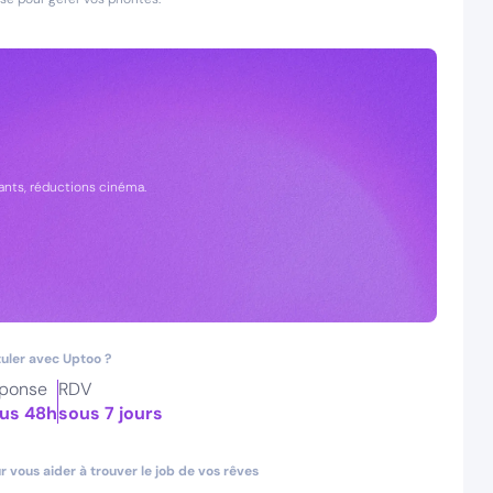
nts, réductions cinéma.
uler avec Uptoo ?
ponse
RDV
us 48h
sous 7 jours
 vous aider à trouver le job de vos rêves