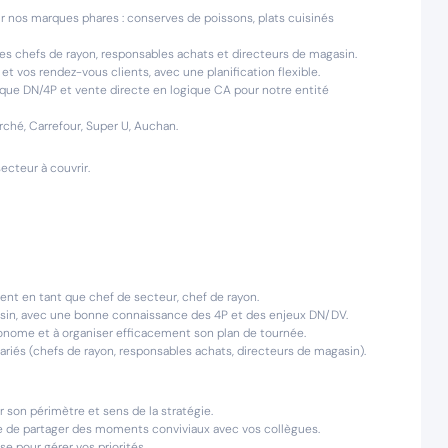
ur nos marques phares : conserves de poissons, plats cuisinés
s chefs de rayon, responsables achats et directeurs de magasin.
vos rendez-vous clients, avec une planification flexible.
que DN/4P et vente directe en logique CA pour notre entité
arché, Carrefour, Super U, Auchan.
ecteur à couvrir.
ment en tant que chef de secteur, chef de rayon.
asin, avec une bonne connaissance des 4P et des enjeux DN/DV.
tonome et à organiser efficacement son plan de tournée.
variés (chefs de rayon, responsables achats, directeurs de magasin).
r son périmètre et sens de la stratégie.
vie de partager des moments conviviaux avec vos collègues.
e pour gérer vos priorités.