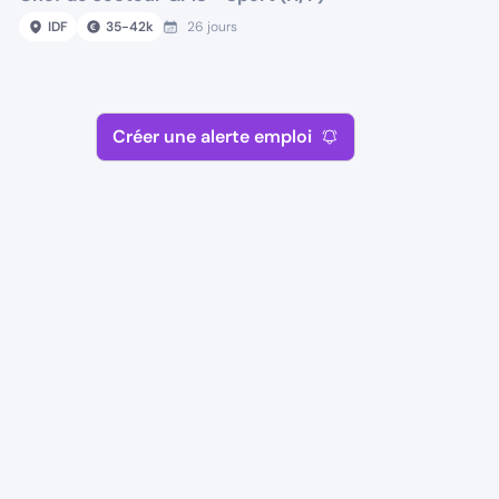
IDF
35
-
42
k
26 jours
Créer une alerte emploi