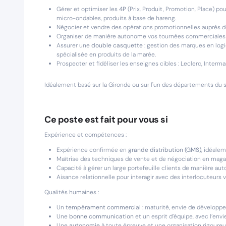
Gérer et optimiser les
4P
(Prix, Produit, Promotion, Place) po
micro-ondables, produits à base de hareng.
Négocier et vendre des opérations promotionnelles auprès de
Organiser de manière autonome vos tournées commerciales et 
Assurer une
double casquette
: gestion des marques en logi
spécialisée en produits de la marée.
Prospecter et fidéliser les enseignes cibles : Leclerc, Interm
Idéalement basé sur la Gironde ou sur l'un des départements du s
Ce poste est fait pour vous si
Expérience et compétences :
Expérience confirmée en
grande distribution (GMS)
, idéale
Maîtrise des techniques de vente et de négociation en mag
Capacité à gérer un large portefeuille clients de manière au
Aisance relationnelle pour interagir avec des interlocuteurs 
Qualités humaines :
Un
tempérament commercial
: maturité, envie de développe
Une
bonne communication
et un esprit d’équipe, avec l’en
Une
autonomie
à toute épreuve et une organisation rigoureus