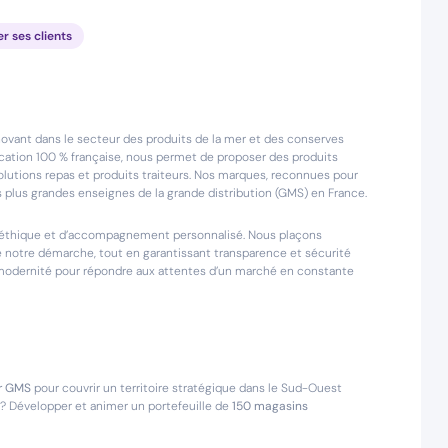
er ses clients
novant dans le secteur des produits de la mer et des conserves
abrication 100 % française, nous permet de proposer des produits
solutions repas et produits traiteurs. Nos marques, reconnues pour
s plus grandes enseignes de la grande distribution (GMS) en France.
, d’éthique et d’accompagnement personnalisé. Nous plaçons
e notre démarche, tout en garantissant transparence et sécurité
modernité pour répondre aux attentes d’un marché en constante
r GMS
pour couvrir un territoire stratégique dans le Sud-Ouest
e ? Développer et animer un portefeuille de
150 magasins