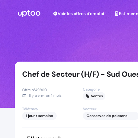
Voir les offres d'emploi
Estimer m
Voir les offres d'emploi
Estimer 
Chef de Secteur (H/F) - Sud Oue
Catégorie
Offre n°
49860
Il y a
environ 1 mois
Ventes
Télétravail
Secteur
1
jour
/ semaine
Conserves de poissons