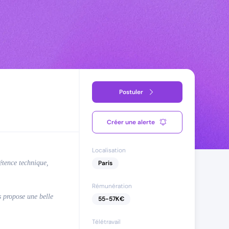
Postuler
Créer une alerte
Localisation
pétence technique,
Paris
Rémunération
s propose une belle
55
-
57
K€
Télétravail