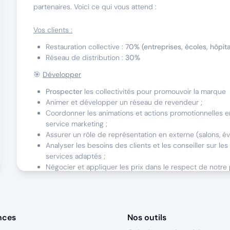
partenaires. Voici ce qui vous attend :
Vos clients :
Restauration collective :
70% (entreprises, écoles, hôpitau
Réseau de distribution :
30%
🎯
Développer
Prospecter
les collectivités pour promouvoir la marque
Animer et développer un réseau de revendeur ;
Coordonner les animations et actions promotionnelles en
service marketing ;
Assurer un rôle de représentation en externe (salons, év
Analyser les besoins des clients et les conseiller sur les
services adaptés ;
Négocier et appliquer les prix dans le respect de notre 
commerciale ;
Assurer un suivi rigoureux des commandes avec les serv
🎯
Suivre et contrôler
nces
Nos outils
Analyser les données d'activités ;