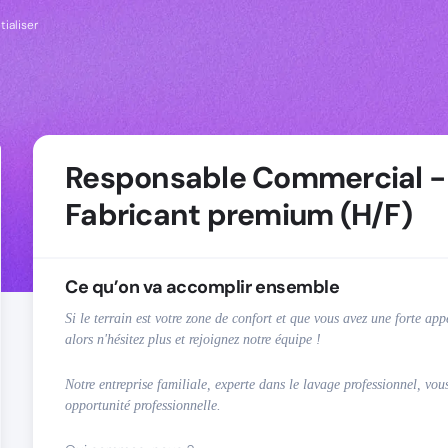
tialiser
Responsable Commercial -
Fabricant premium (H/F)
Ce qu’on va accomplir ensemble
Si le terrain est votre zone de confort et que vous avez une forte ap
alors n'hésitez plus et rejoignez notre équipe !
Notre entreprise familiale, experte dans le lavage professionnel, vou
opportunité professionnelle.