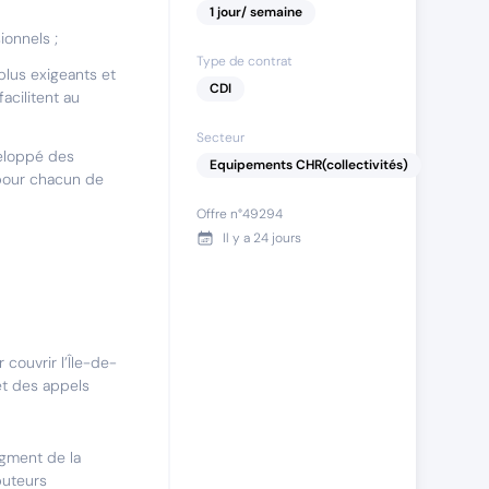
1
jour
/ semaine
ionnels ;
Type de contrat
lus exigeants et
CDI
acilitent au
Secteur
veloppé des
Equipements CHR(collectivités)
pour chacun de
Offre n°
49294
Il y a
24 jours
couvrir l’Île-de-
 et des appels
egment de la
buteurs