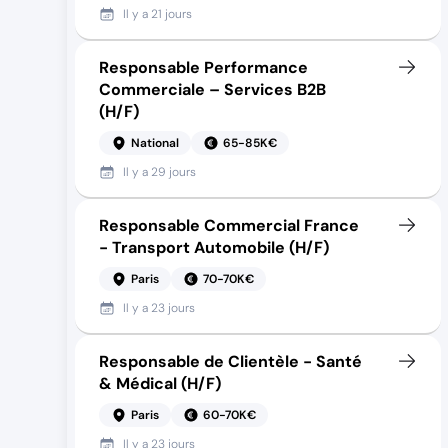
Il y a
21 jours
Responsable Performance
Commerciale – Services B2B
(H/F)
National
65-85K€
Il y a
29 jours
Responsable Commercial France
- Transport Automobile (H/F)
Paris
70-70K€
Il y a
23 jours
Responsable de Clientèle - Santé
& Médical (H/F)
Paris
60-70K€
Il y a
23 jours