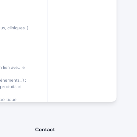
x, cliniques..)
 lien avec le
énements...) ;
 produits et
politique
ices transverses.
Contact