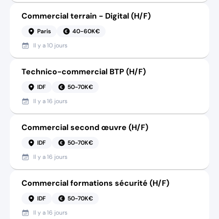
Commercial terrain - Digital (H/F)
Paris
40-60K€
Il y a
10 jours
Technico-commercial BTP (H/F)
IDF
50-70K€
Il y a
16 jours
Commercial second œuvre (H/F)
IDF
50-70K€
Il y a
16 jours
Commercial formations sécurité (H/F)
IDF
50-70K€
Il y a
16 jours