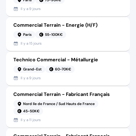
Il y a
9 jours
Commercial Terrain - Energie (H/F)
Paris
55-100K€
Il y a
15 jours
Technico Commercial - Métallurgie
Grand-Est
60-70K€
Il y a
9 jours
Commercial Terrain - Fabricant Français
Nord Ile de France / Sud Hauts de France
45-50K€
Il y a
11 jours