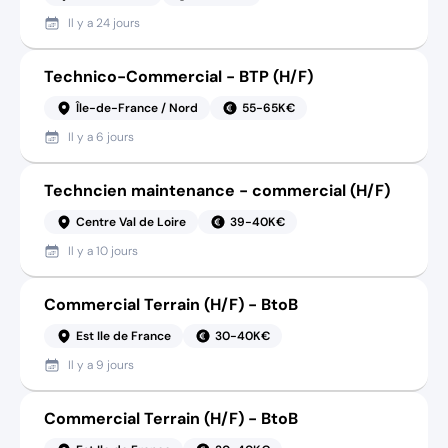
Il y a
24 jours
Technico-Commercial - BTP (H/F)
Île-de-France / Nord
55-65K€
Il y a
6 jours
Techncien maintenance - commercial (H/F)
Centre Val de Loire
39-40K€
Il y a
10 jours
Commercial Terrain (H/F) - BtoB
Est Ile de France
30-40K€
Il y a
9 jours
Commercial Terrain (H/F) - BtoB