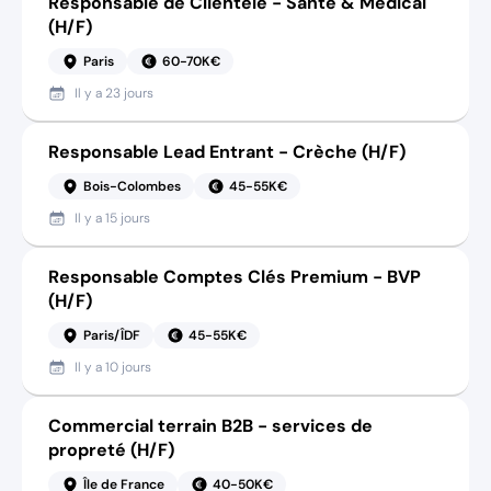
Responsable de Clientèle - Santé & Médical
(H/F)
Paris
60-70K€
Il y a
23 jours
Responsable Lead Entrant - Crèche (H/F)
Bois-Colombes
45-55K€
Il y a
15 jours
Responsable Comptes Clés Premium - BVP
(H/F)
Paris/ÎDF
45-55K€
Il y a
10 jours
Commercial terrain B2B - services de
propreté (H/F)
Île de France
40-50K€