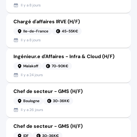
Il y a
8 jours
Chargé d'affaires IRVE (H/F)
Ile-de-France
45-55K€
Il y a
8 jours
Ingénieur.e d'Affaires - Infra & Cloud (H/F)
Malakoff
70-90K€
Il y a
24 jours
Chef de secteur - GMS (H/F)
Boulogne
30-36K€
Il y a
26 jours
Chef de secteur - GMS (H/F)
IDF
30-36K€