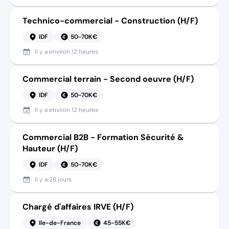
Technico-commercial - Construction (H/F)
IDF
50-70K€
Il y a
environ 12 heures
Commercial terrain - Second oeuvre (H/F)
IDF
50-70K€
Il y a
environ 12 heures
Commercial B2B - Formation Sécurité &
Hauteur (H/F)
IDF
50-70K€
Il y a
28 jours
Chargé d'affaires IRVE (H/F)
Ile-de-France
45-55K€