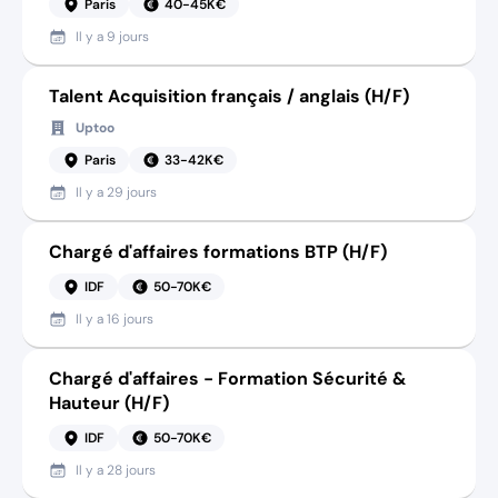
Paris
40-45K€
Il y a
9 jours
Talent Acquisition français / anglais (H/F)
Uptoo
Paris
33-42K€
Il y a
29 jours
Chargé d'affaires formations BTP (H/F)
IDF
50-70K€
Il y a
16 jours
Chargé d'affaires - Formation Sécurité &
Hauteur (H/F)
IDF
50-70K€
Il y a
28 jours