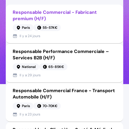
Responsable Commercial - Fabricant
premium (H/F)
Paris
55-57K€
Il y a
24 jours
Responsable Performance Commerciale –
Services B2B (H/F)
National
65-85K€
Il y a
29 jours
Responsable Commercial France - Transport
Automobile (H/F)
Paris
70-70K€
Il y a
23 jours