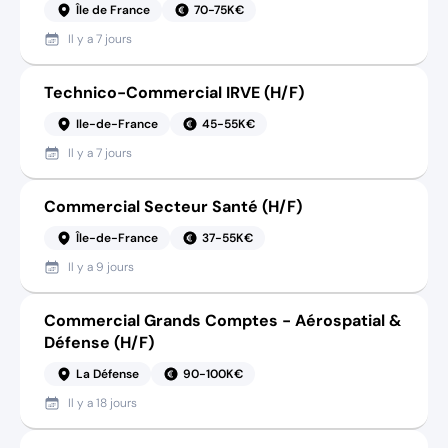
Île de France
70-75K€
Il y a
7 jours
Technico-Commercial IRVE (H/F)
Ile-de-France
45-55K€
Il y a
7 jours
Commercial Secteur Santé (H/F)
Île-de-France
37-55K€
Il y a
9 jours
Commercial Grands Comptes - Aérospatial &
Défense (H/F)
La Défense
90-100K€
Il y a
18 jours