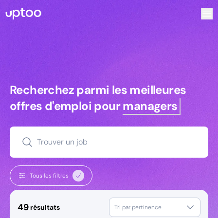
Recherchez parmi les meilleures offres d’emploi pour Resp
Recherchez parmi les meilleures off
Recherchez parmi les meilleures
offres d'emploi pour
managers
Trouver un job
Tous les filtres
49
résultats
Tri par pertinence