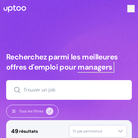
Recherchez parmi les meilleures offres d’emploi pour Res
Recherchez parmi les meilleures off
Recherchez parmi les meilleures
offres d'emploi pour
managers
Trouver un job
Tous les filtres
49
résultats
Tri par pertinence