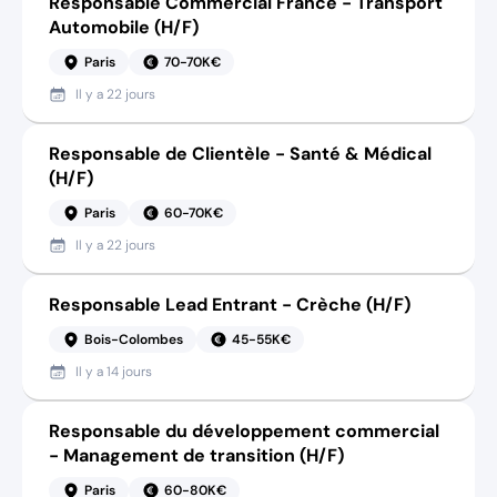
Responsable Commercial France - Transport
Automobile (H/F)
Paris
70-70K€
Il y a
22 jours
Responsable de Clientèle - Santé & Médical
(H/F)
Paris
60-70K€
Il y a
22 jours
Responsable Lead Entrant - Crèche (H/F)
Bois-Colombes
45-55K€
Il y a
14 jours
Responsable du développement commercial
- Management de transition (H/F)
Paris
60-80K€