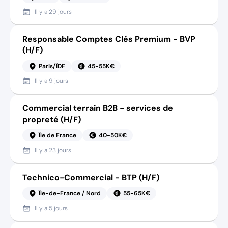
Il y a
29 jours
Responsable Comptes Clés Premium - BVP
(H/F)
Paris/ÎDF
45-55K€
Il y a
9 jours
Commercial terrain B2B - services de
propreté (H/F)
Île de France
40-50K€
Il y a
23 jours
Technico-Commercial - BTP (H/F)
Île-de-France / Nord
55-65K€
Il y a
5 jours