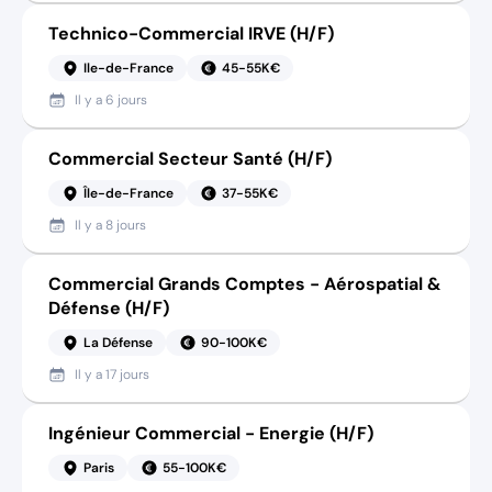
Technico-Commercial IRVE (H/F)
Ile-de-France
45-55K€
Il y a
6 jours
Commercial Secteur Santé (H/F)
Île-de-France
37-55K€
Il y a
8 jours
Commercial Grands Comptes - Aérospatial &
Défense (H/F)
La Défense
90-100K€
Il y a
17 jours
Ingénieur Commercial - Energie (H/F)
Paris
55-100K€