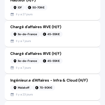
Hauteur (H/F)
IDF
50-70K€
Il y a
27 jours
Chargé d'affaires IRVE (H/F)
Ile-de-France
45-55K€
Il y a
7 jours
Chargé d'affaires IRVE (H/F)
Ile-de-France
45-55K€
Il y a
7 jours
Ingénieur.e d'Affaires - Infra & Cloud (H/F)
Malakoff
70-90K€
Il y a
23 jours