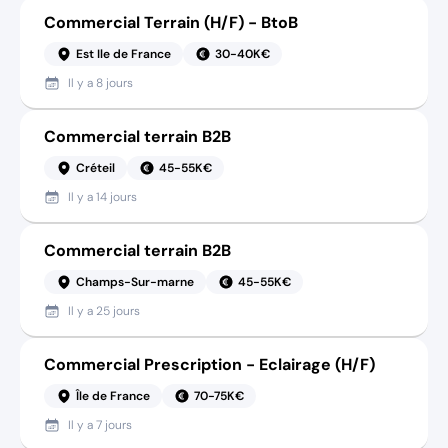
Commercial Terrain (H/F) - BtoB
Est Ile de France
30-40K€
Il y a
8 jours
Commercial terrain B2B
Créteil
45-55K€
Il y a
14 jours
Commercial terrain B2B
Champs-Sur-marne
45-55K€
Il y a
25 jours
Commercial Prescription - Eclairage (H/F)
Île de France
70-75K€
Il y a
7 jours