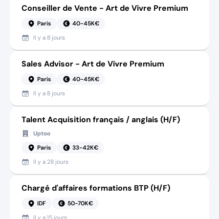
Conseiller de Vente - Art de Vivre Premium
Paris
40-45K€
Il y a
8 jours
Sales Advisor - Art de Vivre Premium
Paris
40-45K€
Il y a
8 jours
Talent Acquisition français / anglais (H/F)
Uptoo
Paris
33-42K€
Il y a
28 jours
Chargé d'affaires formations BTP (H/F)
IDF
50-70K€
Il y a
15 jours