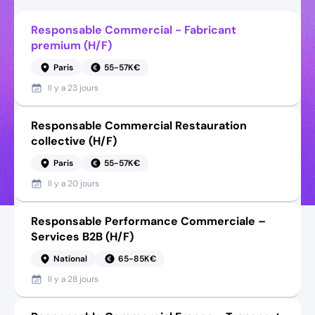
Responsable Commercial - Fabricant
premium (H/F)
Paris
55-57K€
Il y a
23 jours
Responsable Commercial Restauration
collective (H/F)
Paris
55-57K€
Il y a
20 jours
Responsable Performance Commerciale –
Services B2B (H/F)
National
65-85K€
Il y a
28 jours