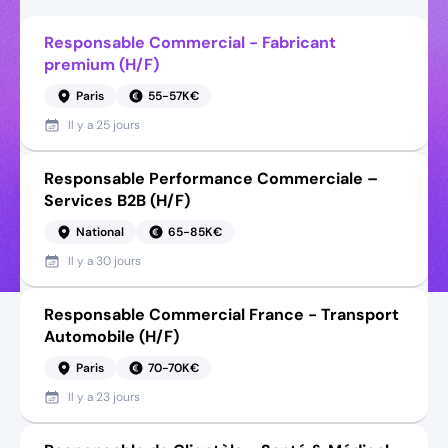
Responsable Commercial - Fabricant
premium (H/F)
Paris
55-57K€
Il y a
25 jours
Responsable Performance Commerciale –
Services B2B (H/F)
National
65-85K€
Il y a
30 jours
Responsable Commercial France - Transport
Automobile (H/F)
Paris
70-70K€
Il y a
23 jours