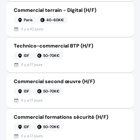
Commercial terrain - Digital (H/F)
Paris
40-60K€
Il y a
10 jours
Technico-commercial BTP (H/F)
IDF
50-70K€
Il y a
17 jours
Commercial second œuvre (H/F)
IDF
50-70K€
Il y a
17 jours
Commercial formations sécurité (H/F)
IDF
50-70K€
Il y a
17 jours