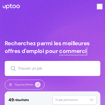
Recherchez parmi les meilleures offres d’emploi pour Res
Recherchez parmi les meilleures off
Recherchez parmi les meilleures
offres d'emploi pour
commerciaux
Trouver un job
Tous les filtres
49
résultats
Tri par pertinence