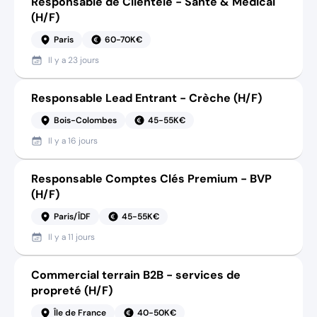
Responsable de Clientèle - Santé & Médical
(H/F)
Paris
60-70K€
Il y a
23 jours
Responsable Lead Entrant - Crèche (H/F)
Bois-Colombes
45-55K€
Il y a
16 jours
Responsable Comptes Clés Premium - BVP
(H/F)
Paris/ÎDF
45-55K€
Il y a
11 jours
Commercial terrain B2B - services de
propreté (H/F)
Île de France
40-50K€