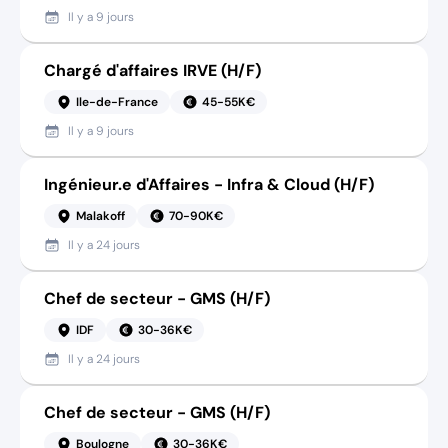
Il y a
9 jours
Chargé d'affaires IRVE (H/F)
Ile-de-France
45-55K€
Il y a
9 jours
Ingénieur.e d'Affaires - Infra & Cloud (H/F)
Malakoff
70-90K€
Il y a
24 jours
Chef de secteur - GMS (H/F)
IDF
30-36K€
Il y a
24 jours
Chef de secteur - GMS (H/F)
Boulogne
30-36K€