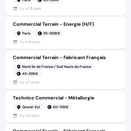
Il y a
23 jours
Commercial Terrain - Energie (H/F)
Paris
55-100K€
Il y a
16 jours
Commercial Terrain - Fabricant Français
Nord Ile de France / Sud Hauts de France
45-50K€
Il y a
11 jours
Technico Commercial - Métallurgie
Grand-Est
60-70K€
Il y a
9 jours