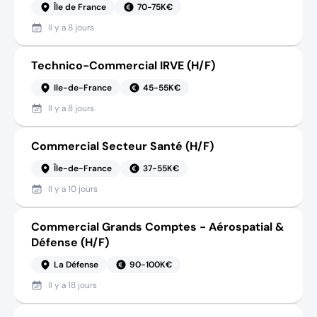
Île de France
70-75K€
Il y a
8 jours
Technico-Commercial IRVE (H/F)
Ile-de-France
45-55K€
Il y a
8 jours
Commercial Secteur Santé (H/F)
Île-de-France
37-55K€
Il y a
10 jours
Commercial Grands Comptes - Aérospatial &
Défense (H/F)
La Défense
90-100K€
Il y a
18 jours