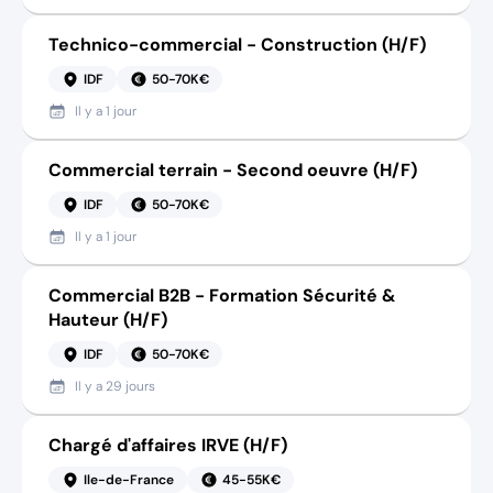
Technico-commercial - Construction (H/F)
IDF
50-70K€
Il y a
1 jour
Commercial terrain - Second oeuvre (H/F)
IDF
50-70K€
Il y a
1 jour
Commercial B2B - Formation Sécurité &
Hauteur (H/F)
IDF
50-70K€
Il y a
29 jours
Chargé d'affaires IRVE (H/F)
Ile-de-France
45-55K€