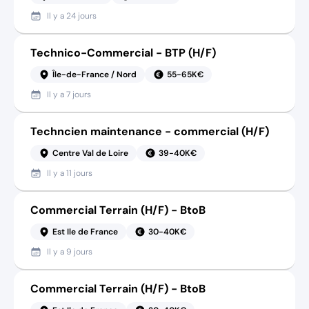
Il y a
24 jours
Technico-Commercial - BTP (H/F)
Île-de-France / Nord
55-65K€
Il y a
7 jours
Techncien maintenance - commercial (H/F)
Centre Val de Loire
39-40K€
Il y a
11 jours
Commercial Terrain (H/F) - BtoB
Est Ile de France
30-40K€
Il y a
9 jours
Commercial Terrain (H/F) - BtoB