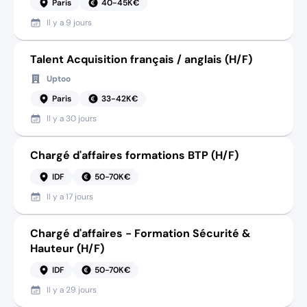
Paris
40-45K€
Il y a
9 jours
Talent Acquisition français / anglais (H/F)
Uptoo
Paris
33-42K€
Il y a
30 jours
Chargé d'affaires formations BTP (H/F)
IDF
50-70K€
Il y a
17 jours
Chargé d'affaires - Formation Sécurité &
Hauteur (H/F)
IDF
50-70K€
Il y a
29 jours