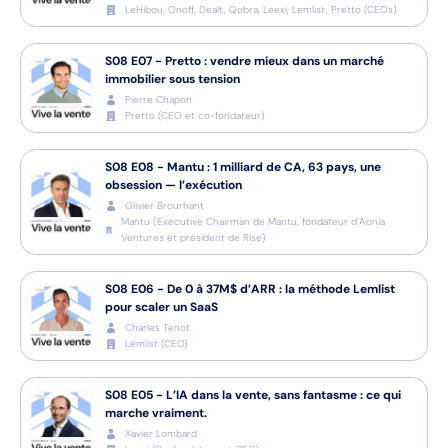
LeHibou, Onoff, Dealt, Qobra, Leexi, Lemlist, Pretto
(
CEOs
)
S08
E07
-
Pretto : vendre mieux dans un marché
immobilier sous tension
Pierre Chapon
Pretto
(
CEO et co-fondateur
)
S08
E08
-
Mantu : 1 milliard de CA, 63 pays, une
obsession — l’exécution
Olivier Brourhant
Mantu
(
Executive Chairman de Mantu, fondateur d’Aonia
Ventures et président de Rise
)
S08
E06
-
De 0 à 37M$ d’ARR : la méthode Lemlist
pour scaler un SaaS
Charles Tenot
Lemlist
(
CEO
)
S08
E05
-
L’IA dans la vente, sans fantasme : ce qui
marche vraiment.
Xavier Lombard