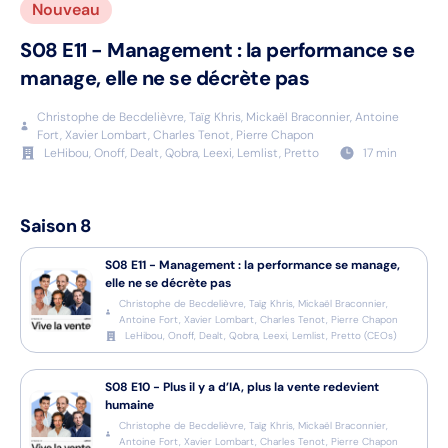
Nouveau
S08
E11
-
Management : la performance se
manage, elle ne se décrète pas
Christophe de Becdelièvre, Taïg Khris, Mickaël Braconnier, Antoine
Fort, Xavier Lombart, Charles Tenot, Pierre Chapon
LeHibou, Onoff, Dealt, Qobra, Leexi, Lemlist, Pretto
17
min
Saison
8
S08
E11
-
Management : la performance se manage,
elle ne se décrète pas
Christophe de Becdelièvre, Taïg Khris, Mickaël Braconnier,
Antoine Fort, Xavier Lombart, Charles Tenot, Pierre Chapon
LeHibou, Onoff, Dealt, Qobra, Leexi, Lemlist, Pretto
(
CEOs
)
S08
E10
-
Plus il y a d’IA, plus la vente redevient
humaine
Christophe de Becdelièvre, Taïg Khris, Mickaël Braconnier,
Antoine Fort, Xavier Lombart, Charles Tenot, Pierre Chapon