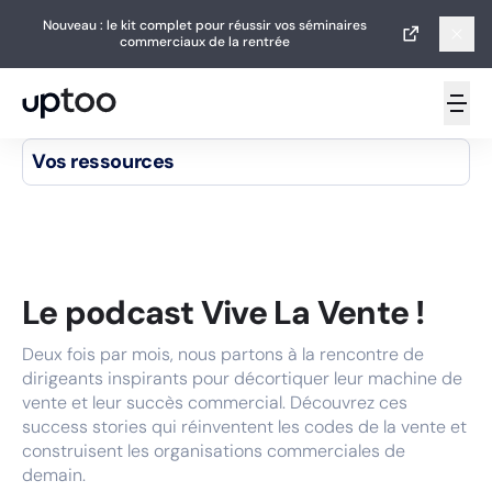
Nouveau : le kit complet pour réussir vos séminaires
Nouveau : le kit complet pour réussir vos séminaires
commerciaux de la rentrée
commerciaux de la rentrée
Vos ressources
Accueil
Guides
Articles
Le podcast Vive La Vente !
Livres blancs
Deux fois par mois, nous partons à la rencontre de
Podcasts
dirigeants inspirants pour décortiquer leur machine de
vente et leur succès commercial. Découvrez ces
Vidéos
success stories qui réinventent les codes de la vente et
construisent les organisations commerciales de
Newsletters
demain.