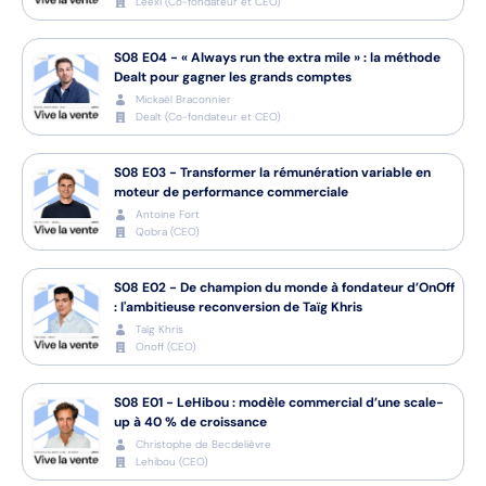
Leexi
(
Co-fondateur et CEO
)
S08
E04
-
« Always run the extra mile » : la méthode
Dealt pour gagner les grands comptes
Mickaël Braconnier
Dealt
(
Co-fondateur et CEO
)
S08
E03
-
Transformer la rémunération variable en
moteur de performance commerciale
Antoine Fort
Qobra
(
CEO
)
S08
E02
-
De champion du monde à fondateur d’OnOff
: l'ambitieuse reconversion de Taïg Khris
Taïg Khris
Onoff
(
CEO
)
S08
E01
-
LeHibou : modèle commercial d’une scale-
up à 40 % de croissance
Christophe de Becdelièvre
Lehibou
(
CEO
)