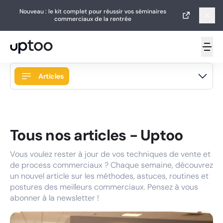
Nouveau : le kit complet pour réussir vos séminaires
Nouveau : le kit complet pour réussir vos séminaires
commerciaux de la rentrée
commerciaux de la rentrée
Articles
Accueil
Guides
Tous nos articles - Uptoo
Articles
Vous voulez rester à jour de vos techniques de vente et
Livres blancs
de process commerciaux ? Chaque semaine, découvrez
Podcasts
un nouvel article sur les méthodes, astuces, routines et
postures des meilleurs commerciaux. Pensez à vous
Vidéos
abonner à la newsletter !
Newsletters