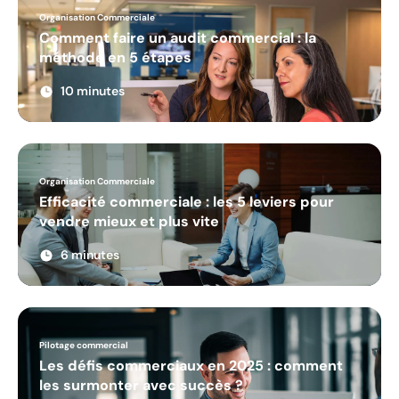
Masterclass
Organisation Commerciale
Comment faire un audit commercial : la
méthode en 5 étapes
10 minutes
Organisation Commerciale
Efficacité commerciale : les 5 leviers pour
vendre mieux et plus vite
6 minutes
Pilotage commercial
Les défis commerciaux en 2025 : comment
les surmonter avec succès ?