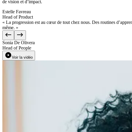
de vision et d’impact.
Estelle Favreau
Head of Product
«
La
progression
est
au
cœur
de
tout
chez
nous.
Des
routines
d’appren
même.
»
Sonia De Olivera
Head of People
Voir la vidéo