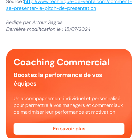
Source :
http://www.technique-de-vente.com/comment-
se-presenter-le-pitch-de-presentation
Rédigé par
Arthur Sagols
Dernière modification le :
15/07/2024
Coaching Commercial
Boostez la performance de vos
équipes
Un accompagnement individuel et personnalisé
pour permettre à vos managers et commerciaux
de maximiser leur performance et motivation
En savoir plus