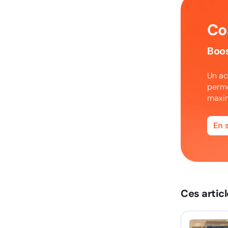
Co
Boos
Un ac
perme
maxim
En 
Ces articl