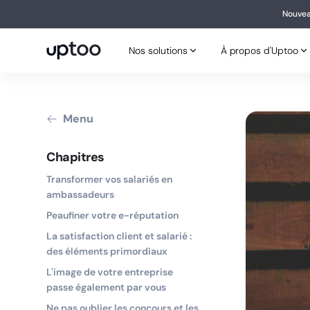
Nouvea
Nouv
Nos solutions
À propos d'Uptoo
Nos solutions
À propos d'Uptoo
Menu
Chapitres
Transformer vos salariés en
ambassadeurs
Peaufiner votre e-réputation
La satisfaction client et salarié :
des éléments primordiaux
L'image de votre entreprise
passe également par vous
Ne pas oublier les concours et les