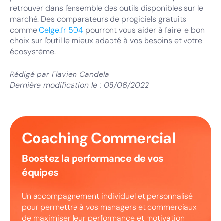
retrouver dans l'ensemble des outils disponibles sur le
marché. Des comparateurs de progiciels gratuits
comme
Celge.fr
504
pourront vous aider à faire le bon
choix sur l'outil le mieux adapté à vos besoins et votre
écosystème.
Rédigé par
Flavien Candela
Dernière modification le :
08/06/2022
Coaching Commercial
Boostez la performance de vos
équipes
Un accompagnement individuel et personnalisé
pour permettre à vos managers et commerciaux
de maximiser leur performance et motivation