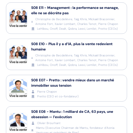
S08
E11
-
Management : la performance se manage,
elle ne se décrète pas
Christophe de Becdelièvre, Taïg Khris, Mickaël Braconnier,
Antoine Fort, Xavier Lombart, Charles Tenot, Pierre Chapon
LeHibou, Onoff, Dealt, Qobra, Leexi, Lemlist, Pretto
(
CEOs
)
S08
E10
-
Plus il y a d’IA, plus la vente redevient
humaine
Christophe de Becdelièvre, Taïg Khris, Mickaël Braconnier,
Antoine Fort, Xavier Lombart, Charles Tenot, Pierre Chapon
LeHibou, Onoff, Dealt, Qobra, Leexi, Lemlist, Pretto
(
CEOs
)
S08
E07
-
Pretto : vendre mieux dans un marché
immobilier sous tension
Pierre Chapon
Pretto
(
CEO et co-fondateur
)
S08
E08
-
Mantu : 1 milliard de CA, 63 pays, une
obsession — l’exécution
Olivier Brourhant
Mantu
(
Executive Chairman de Mantu, fondateur d’Aonia
Ventures et président de Rise
)