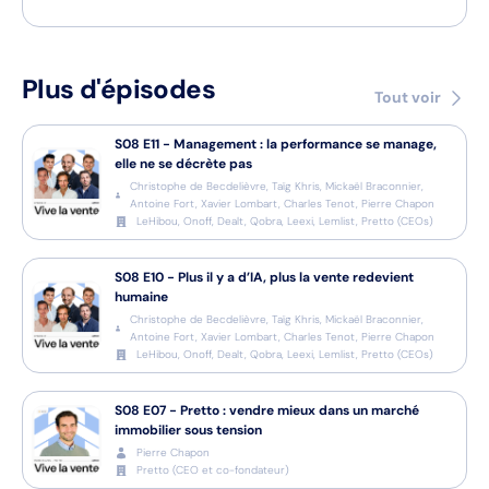
Plus d'épisodes
Tout voir
S08
E11
-
Management : la performance se manage,
elle ne se décrète pas
Christophe de Becdelièvre, Taïg Khris, Mickaël Braconnier,
Antoine Fort, Xavier Lombart, Charles Tenot, Pierre Chapon
LeHibou, Onoff, Dealt, Qobra, Leexi, Lemlist, Pretto
(
CEOs
)
S08
E10
-
Plus il y a d’IA, plus la vente redevient
humaine
Christophe de Becdelièvre, Taïg Khris, Mickaël Braconnier,
Antoine Fort, Xavier Lombart, Charles Tenot, Pierre Chapon
LeHibou, Onoff, Dealt, Qobra, Leexi, Lemlist, Pretto
(
CEOs
)
S08
E07
-
Pretto : vendre mieux dans un marché
immobilier sous tension
Pierre Chapon
Pretto
(
CEO et co-fondateur
)