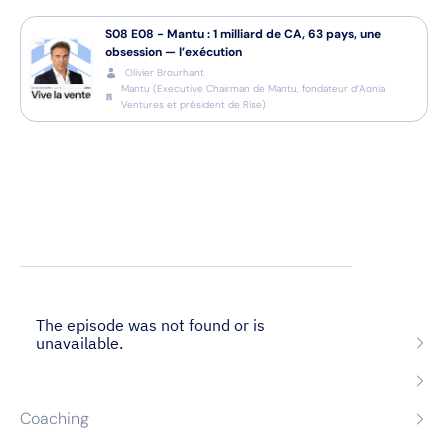
S08
E08
-
Mantu : 1 milliard de CA, 63 pays, une
obsession — l’exécution
Olivier Brourhant
Mantu
(
Executive Chairman de Mantu, fondateur d’Aonia
Ventures et président de Rise
)
Nos expertises
Recrutement
Formation
Coaching