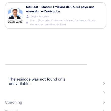
S08
E08
-
Mantu : 1 milliard de CA, 63 pays, une
obsession — l’exécution
Olivier Brourhant
Mantu
(
Executive Chairman de Mantu, fondateur d’Aonia
Ventures et président de Rise
)
Nos expertises
Recrutement
Formation
Coaching