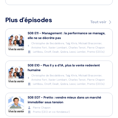
Plus d'épisodes
Tout voir
S08
E11
-
Management : la performance se manage,
elle ne se décrète pas
Christophe de Becdelièvre, Taïg Khris, Mickaël Braconnier,
Antoine Fort, Xavier Lombart, Charles Tenot, Pierre Chapon
LeHibou, Onoff, Dealt, Qobra, Leexi, Lemlist, Pretto
(
CEOs
)
S08
E10
-
Plus il y a d’IA, plus la vente redevient
humaine
Christophe de Becdelièvre, Taïg Khris, Mickaël Braconnier,
Antoine Fort, Xavier Lombart, Charles Tenot, Pierre Chapon
LeHibou, Onoff, Dealt, Qobra, Leexi, Lemlist, Pretto
(
CEOs
)
S08
E07
-
Pretto : vendre mieux dans un marché
immobilier sous tension
Pierre Chapon
Pretto
(
CEO et co-fondateur
)