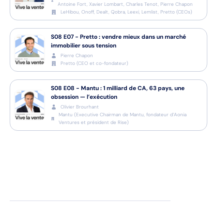
Antoine Fort, Xavier Lombart, Charles Tenot, Pierre Chapon
LeHibou, Onoff, Dealt, Qobra, Leexi, Lemlist, Pretto
(
CEOs
)
S08
E07
-
Pretto : vendre mieux dans un marché
immobilier sous tension
Pierre Chapon
Pretto
(
CEO et co-fondateur
)
S08
E08
-
Mantu : 1 milliard de CA, 63 pays, une
obsession — l’exécution
Olivier Brourhant
Mantu
(
Executive Chairman de Mantu, fondateur d’Aonia
Ventures et président de Rise
)