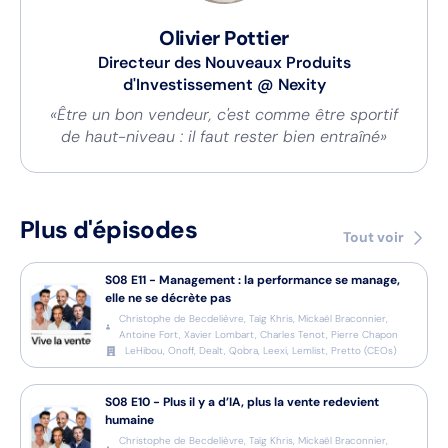
Olivier Pottier
Directeur des Nouveaux Produits
d'Investissement
@
Nexity
«Être un bon vendeur, c'est comme être sportif
de haut-niveau : il faut rester bien entraîné»
Plus d'épisodes
Tout voir
S08
E11
-
Management : la performance se manage,
elle ne se décrète pas
Christophe de Becdelièvre, Taïg Khris, Mickaël Braconnier,
Antoine Fort, Xavier Lombart, Charles Tenot, Pierre Chapon
LeHibou, Onoff, Dealt, Qobra, Leexi, Lemlist, Pretto
(
CEOs
)
S08
E10
-
Plus il y a d’IA, plus la vente redevient
humaine
Christophe de Becdelièvre, Taïg Khris, Mickaël Braconnier,