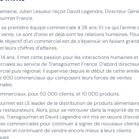
emaine, Julien Lesueur reçoit David Legendre, Directeur Géné
ourmet France.
ge sa première équipe commerciale à 26 ans. Et ce qui l’anime 
 vente, ce sont d’ores et déjà sont les relations humaines. Pour 
le objectif d’un commercial est de s’épanouir en faisant grandi
et leurs chiffres d’affaires.
14 ans, il met cette passion pour les interactions humaines et
ciales au service de Transgourmet France. D’abord directeu
ial puis régional, il supervise depuis le début de cette année
e 600 commerciaux qui composent leurs forces de ventes
nales.
mmerciaux, pour 50 000 clients, et 10 000 produits.
urmet est LE leader de la distribution de produits alimentair
s restaurateurs. Alors, pour se retrouver dans la majorité de n
es, Transgourmet et David Legendre ont mis en œuvre d’excel
es commerciales pour continuer à signer de nouveaux clients,
lisant et continuant de vendre encore mieux à leurs clients
ques