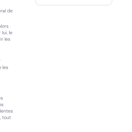
ral de
alors
lui, le
r les
r
 les
es
os
lentes
 tout