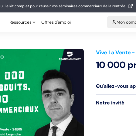
u : le kit complet pour réussir vos séminaires commerciaux de la rentrée
eau : le kit complet pour réussir vos séminaires commerciaux de la rentrée
Ressources
Offres d'emploi
Mon compt
Ressources
Offres d'emploi
Mon com
Vive La Vente
-
10 000 p
Qu'allez-vous a
Notre invité