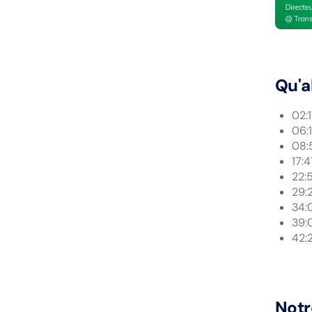
Qu'a
02:
06:1
08:
17:4
22:5
29:
34:0
39:
42:2
Notr