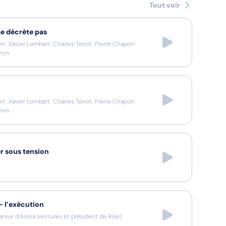
Tout voir
se décrète pas
ort, Xavier Lombart, Charles Tenot, Pierre Chapon
min
ort, Xavier Lombart, Charles Tenot, Pierre Chapon
min
r sous tension
— l’exécution
teur d’Aonia Ventures et président de Rise
)