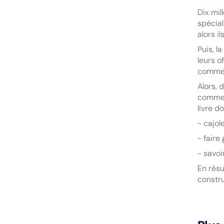
Dix mil
spécial
alors i
Puis, l
leurs of
commerc
Alors,
commerc
livre d
- cajol
- fair
- savoi
En résu
constru