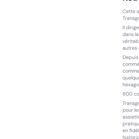
Cette s
Transg
Il diri
dans la
véritab
autres 
Depuis 
commer
commerc
quelqu
hexago
600 co
Transgo
pour le
assiett
pratiqu
en fidé
histori