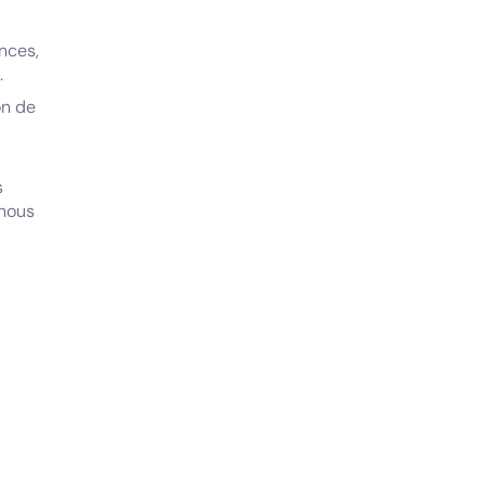
nces,
.
on de
s
 nous