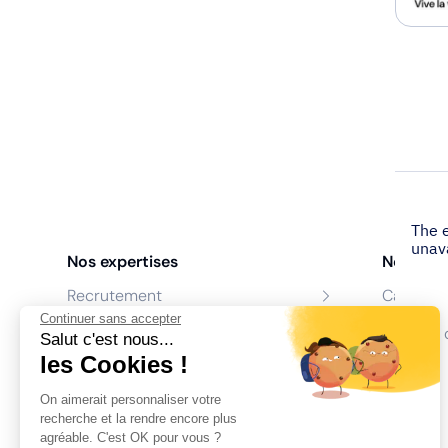
Nos expertises
Nos age
Recrutement
Cabinet 
Continuer sans accepter
Formation
Centres 
Salut c'est nous...
les Cookies !
Coaching
On aimerait personnaliser votre
Conseil
recherche et la rendre encore plus
agréable. C'est OK pour vous ?