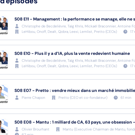
 d'épisodes
S08
E11
-
Management : la performance se manage, elle ne 
Christophe de Becdelièvre, Taïg Khris, Mickaël Braconnier, Antoine F
LeHibou, Onoff, Dealt, Qobra, Leexi, Lemlist, Pretto
(
CEOs
)
17
S08
E10
-
Plus il y a d’IA, plus la vente redevient humaine
Christophe de Becdelièvre, Taïg Khris, Mickaël Braconnier, Antoine F
LeHibou, Onoff, Dealt, Qobra, Leexi, Lemlist, Pretto
(
CEOs
)
17
S08
E07
-
Pretto : vendre mieux dans un marché immobilie
Pierre Chapon
Pretto
(
CEO et co-fondateur
)
61
min
S08
E08
-
Mantu : 1 milliard de CA, 63 pays, une obsession 
Olivier Brourhant
Mantu
(
Executive Chairman de Mantu, fonda
62
min