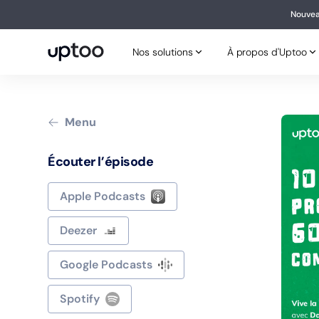
Nouvea
Nouv
Nos solutions
À propos d'Uptoo
Nos solutions
À propos d'Uptoo
Menu
Écouter l’épisode
Apple Podcasts
Deezer
Google Podcasts
Spotify