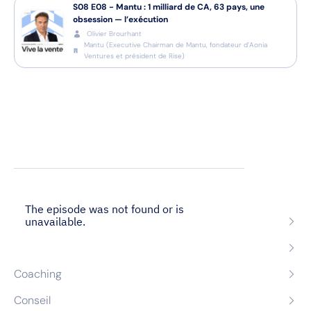
S08
E08
-
Mantu : 1 milliard de CA, 63 pays, une
obsession — l’exécution
Olivier Brourhant
Mantu
(
Executive Chairman de Mantu, fondateur d’Aonia
Ventures et président de Rise
)
Nos expertises
Recrutement
Formation
Coaching
Conseil