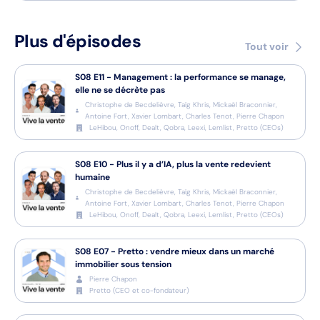
Plus d'épisodes
Tout voir
S08
E11
-
Management : la performance se manage,
elle ne se décrète pas
Christophe de Becdelièvre, Taïg Khris, Mickaël Braconnier,
Antoine Fort, Xavier Lombart, Charles Tenot, Pierre Chapon
LeHibou, Onoff, Dealt, Qobra, Leexi, Lemlist, Pretto
(
CEOs
)
S08
E10
-
Plus il y a d’IA, plus la vente redevient
humaine
Christophe de Becdelièvre, Taïg Khris, Mickaël Braconnier,
Antoine Fort, Xavier Lombart, Charles Tenot, Pierre Chapon
LeHibou, Onoff, Dealt, Qobra, Leexi, Lemlist, Pretto
(
CEOs
)
S08
E07
-
Pretto : vendre mieux dans un marché
immobilier sous tension
Pierre Chapon
Pretto
(
CEO et co-fondateur
)