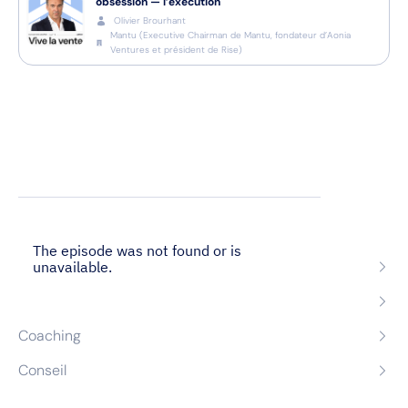
obsession — l’exécution
Olivier Brourhant
Mantu
(
Executive Chairman de Mantu, fondateur d’Aonia
Ventures et président de Rise
)
Nos expertises
Recrutement
Formation
Coaching
Conseil