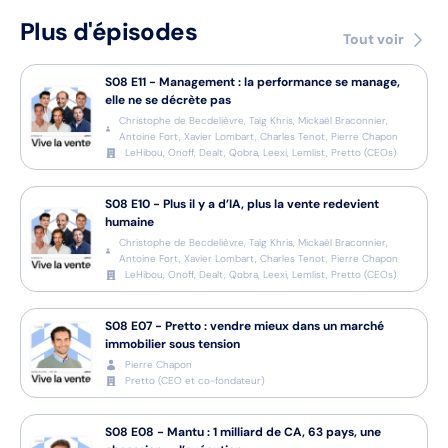
Plus d'épisodes
Tout voir
S08
E11
-
Management : la performance se manage,
elle ne se décrète pas
Christophe de Becdelièvre, Taïg Khris, Mickaël Braconnier,
Antoine Fort, Xavier Lombart, Charles Tenot, Pierre Chapon
LeHibou, Onoff, Dealt, Qobra, Leexi, Lemlist, Pretto
(
CEOs
)
S08
E10
-
Plus il y a d’IA, plus la vente redevient
humaine
Christophe de Becdelièvre, Taïg Khris, Mickaël Braconnier,
Antoine Fort, Xavier Lombart, Charles Tenot, Pierre Chapon
LeHibou, Onoff, Dealt, Qobra, Leexi, Lemlist, Pretto
(
CEOs
)
S08
E07
-
Pretto : vendre mieux dans un marché
immobilier sous tension
Pierre Chapon
Pretto
(
CEO et co-fondateur
)
S08
E08
-
Mantu : 1 milliard de CA, 63 pays, une