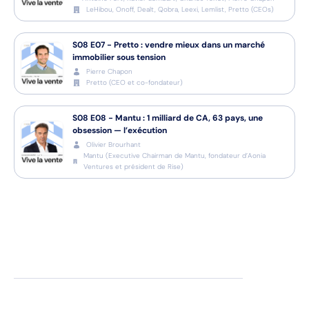
LeHibou, Onoff, Dealt, Qobra, Leexi, Lemlist, Pretto
(
CEOs
)
S08
E07
-
Pretto : vendre mieux dans un marché
immobilier sous tension
Pierre Chapon
Pretto
(
CEO et co-fondateur
)
S08
E08
-
Mantu : 1 milliard de CA, 63 pays, une
obsession — l’exécution
Olivier Brourhant
Mantu
(
Executive Chairman de Mantu, fondateur d’Aonia
Ventures et président de Rise
)
Nos expertises