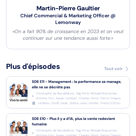
Martin-Pierre Gaultier
Chief Commercial & Marketing Officer
@
Lemonway
«On a fait 90% de croissance en 2023 et on veut
continuer sur une tendance aussi forte.»
Plus d'épisodes
Tout voir
S08
E11
-
Management : la performance se manage,
elle ne se décrète pas
Christophe de Becdelièvre, Taïg Khris, Mickaël Braconnier,
Antoine Fort, Xavier Lombart, Charles Tenot, Pierre Chapon
LeHibou, Onoff, Dealt, Qobra, Leexi, Lemlist, Pretto
(
CEOs
)
S08
E10
-
Plus il y a d’IA, plus la vente redevient
humaine
Christophe de Becdelièvre, Taïg Khris, Mickaël Braconnier,
Antoine Fort, Xavier Lombart, Charles Tenot, Pierre Chapon