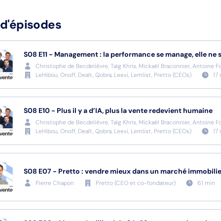
 d'épisodes
S08
E11
-
Management : la performance se manage, elle ne 
Christophe de Becdelièvre, Taïg Khris, Mickaël Braconnier, Antoine F
LeHibou, Onoff, Dealt, Qobra, Leexi, Lemlist, Pretto
(
CEOs
)
17
S08
E10
-
Plus il y a d’IA, plus la vente redevient humaine
Christophe de Becdelièvre, Taïg Khris, Mickaël Braconnier, Antoine F
LeHibou, Onoff, Dealt, Qobra, Leexi, Lemlist, Pretto
(
CEOs
)
17
S08
E07
-
Pretto : vendre mieux dans un marché immobilie
Pierre Chapon
Pretto
(
CEO et co-fondateur
)
61
min