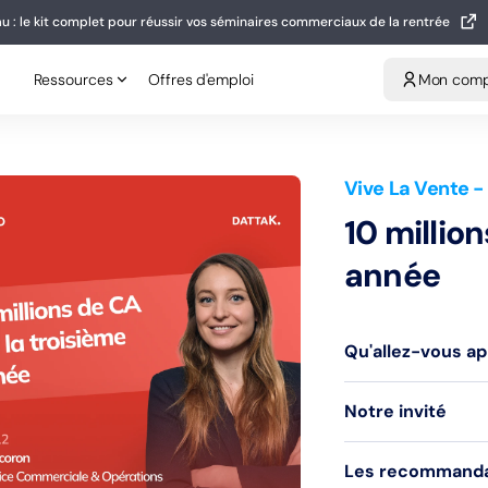
u : le kit complet pour réussir vos séminaires commerciaux de la rentrée
eau : le kit complet pour réussir vos séminaires commerciaux de la rentrée
Ressources
Offres d'emploi
Mon compt
Ressources
Offres d'emploi
Mon com
Vive La Vente
-
10 millio
année
Qu'allez-vous a
Notre invité
Les recommandati