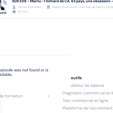
S08
E08
-
Mantu : 1 milliard de CA, 63 pays, une obsession 
Olivier Brourhant
Mantu
(
Executive Chairman de Mantu, fonda
62
min
nces
Nos outils
Calculateur de salaires
de recrutement
Diagnostic commercial en l
de formation
Test commercial en ligne
Plateforme de recrutement