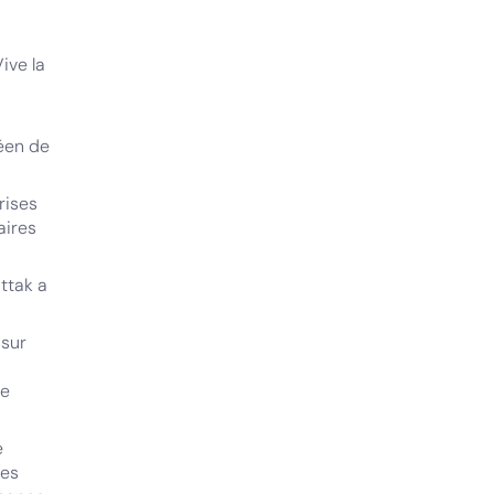
ive la
péen de
rises
aires
ttak a
 sur
le
e
les