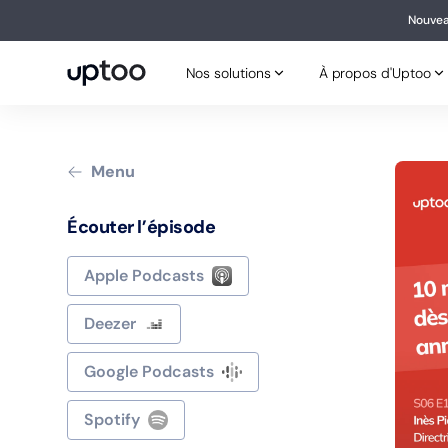
Nouvea
Nouv
Nos solutions
À propos d'Uptoo
Nos solutions
À propos d'Uptoo
Menu
Écouter l’épisode
Apple Podcasts
Deezer
Google Podcasts
Spotify