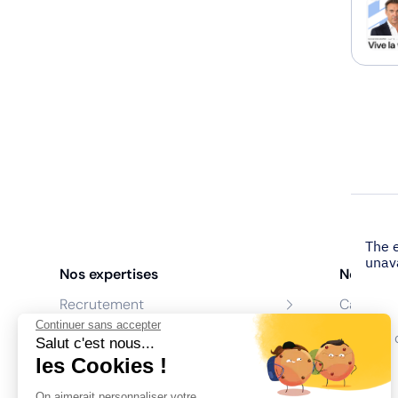
Nos expertises
Nos age
Recrutement
Cabinet 
Continuer sans accepter
Formation
Centres 
Salut c'est nous...
les Cookies !
Coaching
On aimerait personnaliser votre