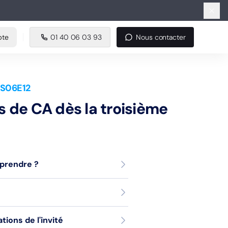
e
01 40 06 03 93
Nous contacter
pte
01 40 06 03 93
Nous contacter
 S06E12
ns de CA dès la troisième
pprendre ?
ons de l'invité