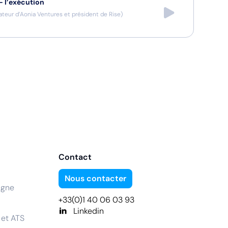
— l’exécution
teur d’Aonia Ventures et président de Rise
)
Contact
Nous contacter
igne
+33(0)1 40 06 03 93
Linkedin
 et ATS