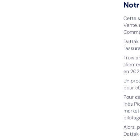
Notr
Cette s
Vente, 
Commer
Dattak 
l’assur
Trois 
cliente
en 202
Un prod
pour ob
Pour ce
Inès Pi
marketi
pilota
Alors,
Dattak 