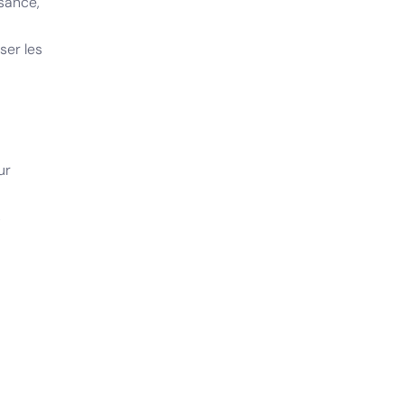
sance,
ser les
ur
s