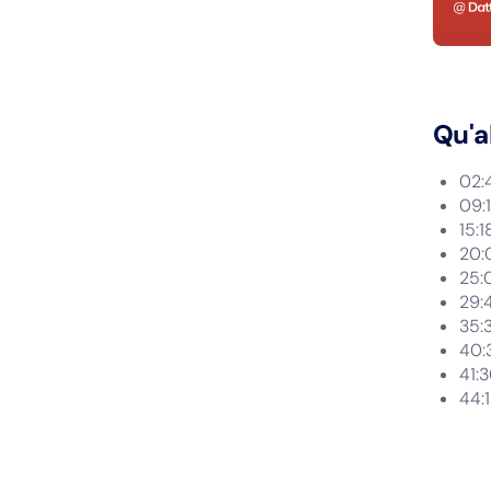
Qu'a
02:4
09:1
15:1
20:
25:
29:
35:3
40:3
41:
44:1