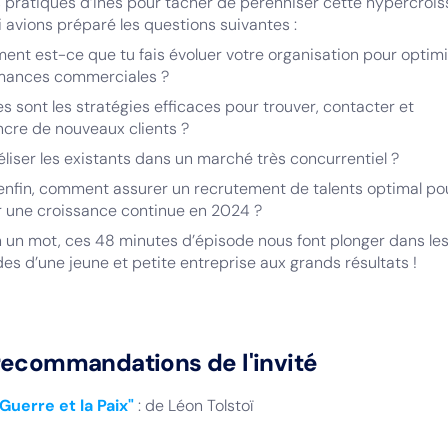
pratiques d’Inès pour tâcher de pérenniser cette hypercrois
i avions préparé les questions suivantes :
nt est-ce que tu fais évoluer votre organisation pour optimi
mances commerciales ?
es sont les stratégies efficaces pour trouver, contacter et
cre de nouveaux clients ?
déliser les existants dans un marché très concurrentiel ?
 enfin, comment assurer un recrutement de talents optimal po
r une croissance continue en 2024 ?
n un mot, ces 48 minutes d’épisode nous font plonger dans le
s d’une jeune et petite entreprise aux grands résultats !
recommandations de l'invité
 Guerre et la Paix"
: de Léon Tolstoï