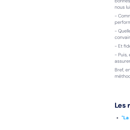
bonnes 
nous lu
- Comme
perfor
- Quell
convain
- Et fi
- Puis,
assure
Bref, e
méthode
Les 
"La