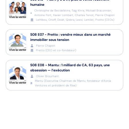
humaine
Christophe de Becdelièvre, Taïg Khris, Mickaël Braconnier,
Antoine Fort, Xavier Lombart, Charles Tenot, Pierre Chapon
LeHibou, Onoff, Dealt, Qobra, Leexi, Lemlist, Pretto
(
CEOs
)
S08
E07
-
Pretto : vendre mieux dans un marché
immobilier sous tension
Pierre Chapon
Pretto
(
CEO et co-fondateur
)
S08
E08
-
Mantu : 1 milliard de CA, 63 pays, une
obsession — l’exécution
Olivier Brourhant
Mantu
(
Executive Chairman de Mantu, fondateur d’Aonia
Ventures et président de Rise
)