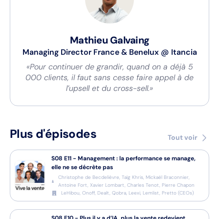
Mathieu Galvaing
Managing Director France & Benelux
@
Itancia
«Pour continuer de grandir, quand on a déjà 5
000 clients, il faut sans cesse faire appel à de
l’upsell et du cross-sell.»
Plus d'épisodes
Tout voir
S08
E11
-
Management : la performance se manage,
elle ne se décrète pas
Christophe de Becdelièvre, Taïg Khris, Mickaël Braconnier,
Antoine Fort, Xavier Lombart, Charles Tenot, Pierre Chapon
LeHibou, Onoff, Dealt, Qobra, Leexi, Lemlist, Pretto
(
CEOs
)
S08
E10
-
Plus il y a d’IA, plus la vente redevient