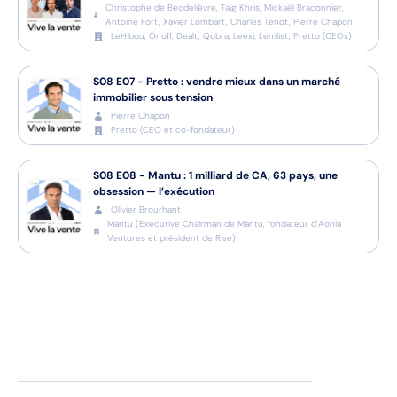
Christophe de Becdelièvre, Taïg Khris, Mickaël Braconnier,
Antoine Fort, Xavier Lombart, Charles Tenot, Pierre Chapon
LeHibou, Onoff, Dealt, Qobra, Leexi, Lemlist, Pretto
(
CEOs
)
S08
E07
-
Pretto : vendre mieux dans un marché
immobilier sous tension
Pierre Chapon
Pretto
(
CEO et co-fondateur
)
S08
E08
-
Mantu : 1 milliard de CA, 63 pays, une
obsession — l’exécution
Olivier Brourhant
Mantu
(
Executive Chairman de Mantu, fondateur d’Aonia
Ventures et président de Rise
)