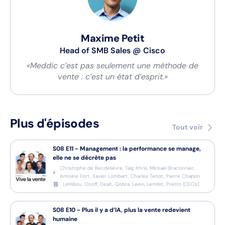
Maxime Petit
Head of SMB Sales
@
Cisco
«Meddic c’est pas seulement une méthode de
vente : c’est un état d’esprit.»
Plus d'épisodes
Tout voir
S08
E11
-
Management : la performance se manage,
elle ne se décrète pas
Christophe de Becdelièvre, Taïg Khris, Mickaël Braconnier,
Antoine Fort, Xavier Lombart, Charles Tenot, Pierre Chapon
LeHibou, Onoff, Dealt, Qobra, Leexi, Lemlist, Pretto
(
CEOs
)
S08
E10
-
Plus il y a d’IA, plus la vente redevient
humaine