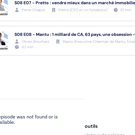
S08
E07
-
Pretto : vendre mieux dans un marché immobilie
Pierre Chapon
Pretto
(
CEO et co-fondateur
)
61
min
S08
E08
-
Mantu : 1 milliard de CA, 63 pays, une obsession 
Olivier Brourhant
Mantu
(
Executive Chairman de Mantu, fonda
62
min
nces
Nos outils