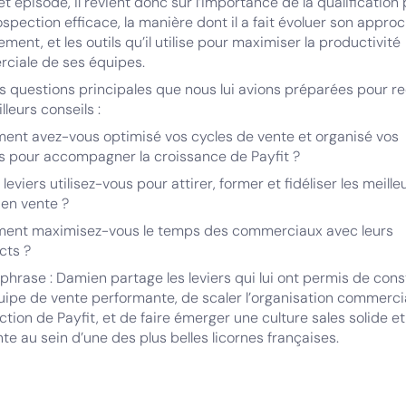
t épisode, il revient donc sur l’importance de la qualification
spection efficace, la manière dont il a fait évoluer son appro
ent, et les outils qu’il utilise pour maximiser la productivité
ciale de ses équipes.
es questions principales que nous lui avions préparées pour r
lleurs conseils :
ent avez-vous optimisé vos cycles de vente et organisé vos
s pour accompagner la croissance de Payfit ?
 leviers utilisez-vous pour attirer, former et fidéliser les meille
 en vente ?
ent maximisez-vous le temps des commerciaux avec leurs
cts ?
phrase : Damien partage les leviers qui lui ont permis de cons
ipe de vente performante, de scaler l’organisation commerci
tion de Payfit, et de faire émerger une culture sales solide et
te au sein d’une des plus belles licornes françaises.