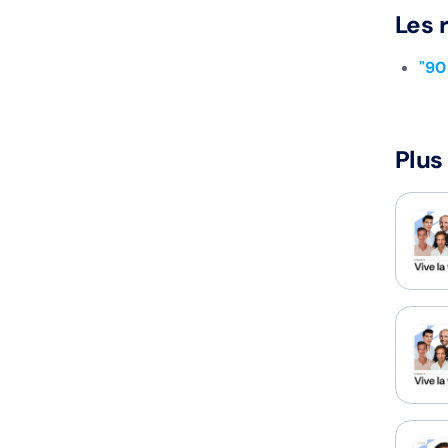
Les 
"90
Plus