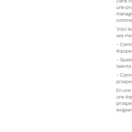
Dans ce
une pro
managem
commer
Voici l
ses mei
- Comm
équipe
- Quels
talents
- Comm
prospe
En une 
une équ
prospec
exigean