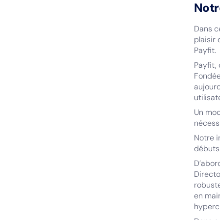
Notr
Dans c
plaisir
Payfit.
Payfit,
Fondée 
aujourd
utilisa
Un modè
nécess
Notre i
débuts
D’abor
Directo
robust
en mai
hyperc