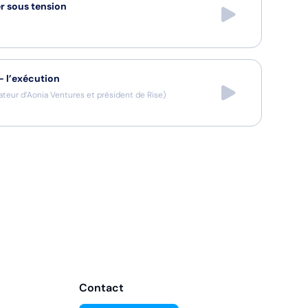
r sous tension
— l’exécution
teur d’Aonia Ventures et président de Rise
)
Contact