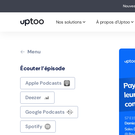
Nouvea
Nouv
Nos solutions
À propos d'Uptoo
Nos solutions
À propos d'Uptoo
Menu
Écouter l’épisode
Apple Podcasts
Deezer
Google Podcasts
Spotify