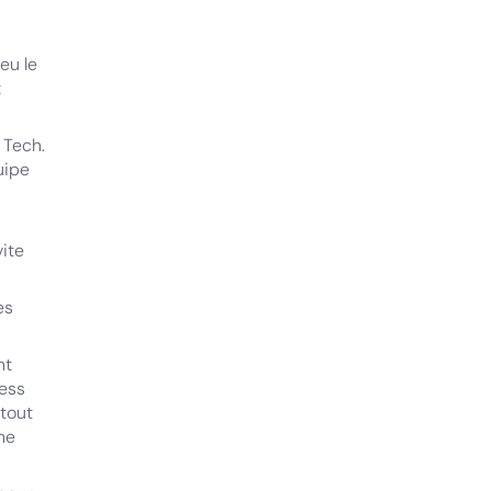
eu le
z
 Tech.
uipe
vite
es
nt
cess
tout
ne