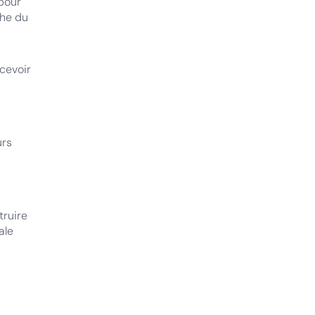
 pour
che du
ecevoir
urs
truire
ale