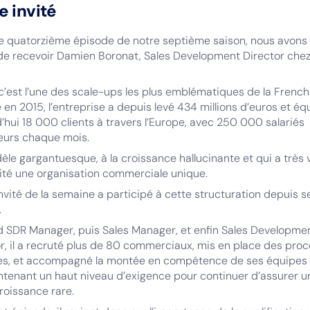
e invité
e quatorzième épisode de notre septième saison, nous avons 
 de recevoir Damien Boronat, Sales Development Director che
 c’est l’une des scale-ups les plus emblématiques de la French
en 2015, l’entreprise a depuis levé 434 millions d’euros et éq
’hui 18 000 clients à travers l’Europe, avec 250 000 salariés
teurs chaque mois.
le gargantuesque, à la croissance hallucinante et qui a très 
ité une organisation commerciale unique.
nvité de la semaine a participé à cette structuration depuis s
.
d SDR Manager, puis Sales Manager, et enfin Sales Developme
r, il a recruté plus de 80 commerciaux, mis en place des pro
es, et accompagné la montée en compétence de ses équipes 
ntenant un haut niveau d’exigence pour continuer d’assurer u
roissance rare.