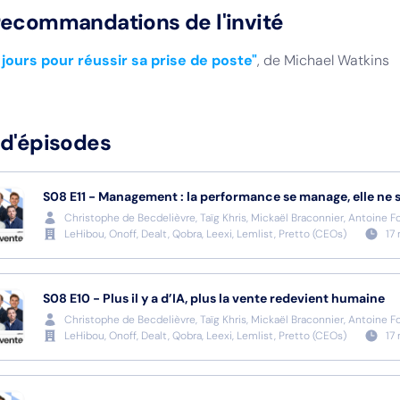
recommandations de l'invité
 jours pour réussir sa prise de poste"
, de Michael Watkins
 d'épisodes
S08
E11
-
Management : la performance se manage, elle ne 
Christophe de Becdelièvre, Taïg Khris, Mickaël Braconnier, Antoine F
LeHibou, Onoff, Dealt, Qobra, Leexi, Lemlist, Pretto
(
CEOs
)
17
S08
E10
-
Plus il y a d’IA, plus la vente redevient humaine
Christophe de Becdelièvre, Taïg Khris, Mickaël Braconnier, Antoine F
LeHibou, Onoff, Dealt, Qobra, Leexi, Lemlist, Pretto
(
CEOs
)
17