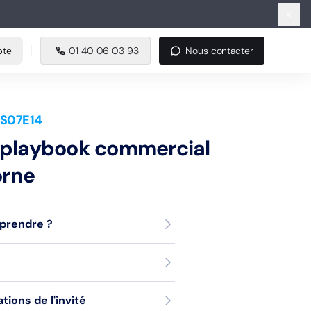
e
01 40 06 03 93
Nous contacter
pte
01 40 06 03 93
Nous contacter
 S07E14
le playbook commercial
orne
pprendre ?
ons de l'invité