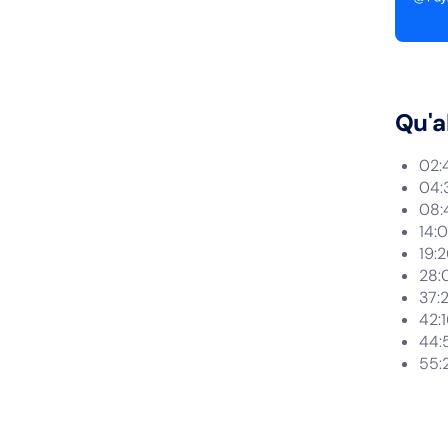
Qu'a
02:4
04:
08:
14:
19:
28:
37:
42:
44:
55:2