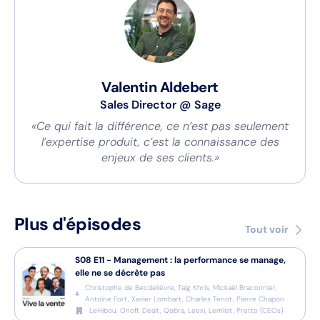
Valentin Aldebert
Sales Director
@
Sage
«Ce qui fait la différence, ce n’est pas seulement
l’expertise produit, c’est la connaissance des
enjeux de ses clients.»
Plus d'épisodes
Tout voir
S08
E11
-
Management : la performance se manage,
elle ne se décrète pas
Christophe de Becdelièvre, Taïg Khris, Mickaël Braconnier,
Antoine Fort, Xavier Lombart, Charles Tenot, Pierre Chapon
LeHibou, Onoff, Dealt, Qobra, Leexi, Lemlist, Pretto
(
CEOs
)