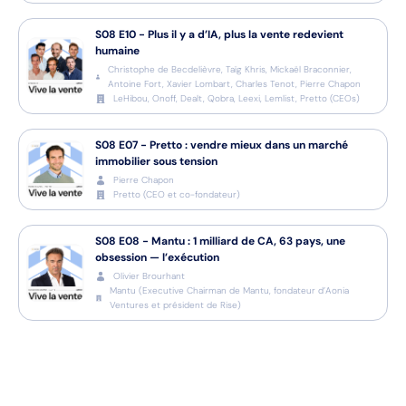
S08
E10
-
Plus il y a d’IA, plus la vente redevient
humaine
Christophe de Becdelièvre, Taïg Khris, Mickaël Braconnier,
Antoine Fort, Xavier Lombart, Charles Tenot, Pierre Chapon
LeHibou, Onoff, Dealt, Qobra, Leexi, Lemlist, Pretto
(
CEOs
)
S08
E07
-
Pretto : vendre mieux dans un marché
immobilier sous tension
Pierre Chapon
Pretto
(
CEO et co-fondateur
)
S08
E08
-
Mantu : 1 milliard de CA, 63 pays, une
obsession — l’exécution
Olivier Brourhant
Mantu
(
Executive Chairman de Mantu, fondateur d’Aonia
Ventures et président de Rise
)