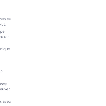
vons eu
lut.
ope
ons de
unique
,
hé
nsey,
euve :
e, avec