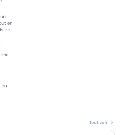
er
ion
out en
ls de
:
ines
d on
Tout voir