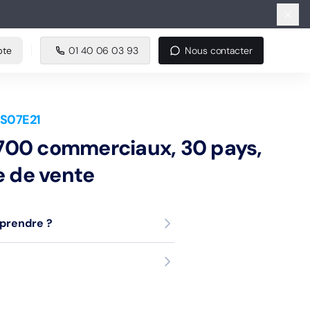
e
01 40 06 03 93
Nous contacter
pte
01 40 06 03 93
Nous contacter
 S07E21
 700 commerciaux, 30 pays,
e de vente
pprendre ?