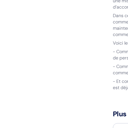
une mis
d’acco
Dans ce
commerc
mainten
commer
Voici l
- Comm
de per
- Comme
commerc
- Et c
est déj
Plus