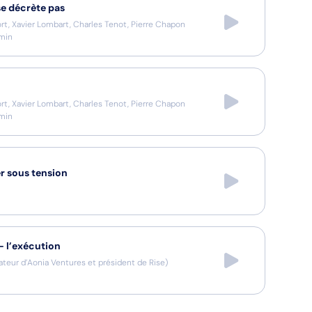
se décrète pas
ort, Xavier Lombart, Charles Tenot, Pierre Chapon
min
ort, Xavier Lombart, Charles Tenot, Pierre Chapon
min
r sous tension
— l’exécution
teur d’Aonia Ventures et président de Rise
)