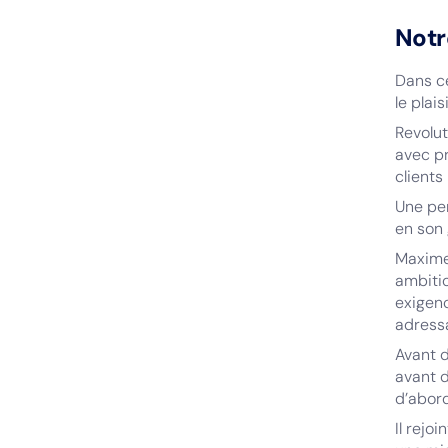
Notr
Dans c
le plai
Revolut
avec pr
clients
Une pe
en son 
Maxime 
ambitio
exigen
adressa
Avant d
avant 
d’abord
Il rejo