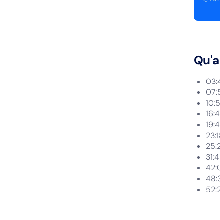
Qu'a
03:
07:5
10:
16:4
19:
23:
25:
31:
42:
48:
52:2