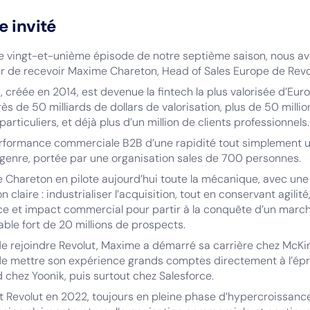
e invité
e vingt-et-unième épisode de notre septième saison, nous a
sir de recevoir Maxime Chareton, Head of Sales Europe de Revo
, créée en 2014, est devenue la fintech la plus valorisée d’Eur
ès de 50 milliards de dollars de valorisation, plus de 50 milli
 particuliers, et déjà plus d’un million de clients professionnels.
rformance commerciale B2B d’une rapidité tout simplement 
genre, portée par une organisation sales de 700 personnes.
Chareton en pilote aujourd’hui toute la mécanique, avec une
n claire : industrialiser l’acquisition, tout en conservant agilité
ce et impact commercial pour partir à la conquête d’un marc
ble fort de 20 millions de prospects.
e rejoindre Revolut, Maxime a démarré sa carrière chez McKi
de mettre son expérience grands comptes directement à l’épr
 chez Yoonik, puis surtout chez Salesforce.
int Revolut en 2022, toujours en pleine phase d’hypercroissanc