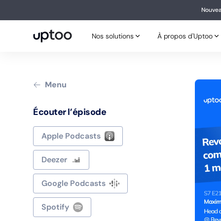
Nouvea
Nouv
Nos solutions
À propos d'Uptoo
Nos solutions
À propos d'Uptoo
Menu
Écouter l’épisode
Apple Podcasts
Deezer
Google Podcasts
Spotify