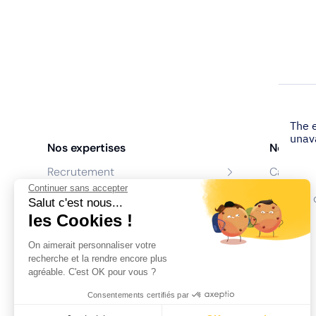
Nos expertises
Nos age
Recrutement
Cabinet 
Continuer sans accepter
Formation
Centres 
Salut c'est nous...
les Cookies !
Coaching
On aimerait personnaliser votre
Conseil
recherche et la rendre encore plus
agréable. C'est OK pour vous ?
Consentements certifiés par