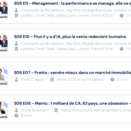
S08
E11
-
Management : la performance se manage, elle ne 
Christophe de Becdelièvre, Taïg Khris, Mickaël Braconnier, Antoine F
LeHibou, Onoff, Dealt, Qobra, Leexi, Lemlist, Pretto
(
CEOs
)
17
S08
E10
-
Plus il y a d’IA, plus la vente redevient humaine
Christophe de Becdelièvre, Taïg Khris, Mickaël Braconnier, Antoine F
LeHibou, Onoff, Dealt, Qobra, Leexi, Lemlist, Pretto
(
CEOs
)
17
S08
E07
-
Pretto : vendre mieux dans un marché immobilie
Pierre Chapon
Pretto
(
CEO et co-fondateur
)
61
min
S08
E08
-
Mantu : 1 milliard de CA, 63 pays, une obsession 
Olivier Brourhant
Mantu
(
Executive Chairman de Mantu, fonda
62
min