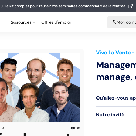
u : le kit complet pour réussir vos séminaires commerciaux de la rentrée
eau : le kit complet pour réussir vos séminaires commerciaux de la rentrée
Ressources
Offres d'emploi
Mon compt
Ressources
Offres d'emploi
Mon com
Vive La Vente
-
Manageme
manage, e
Qu'allez-vous a
Notre invité