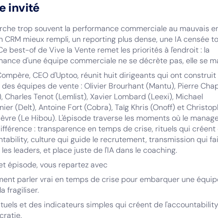
e invité
rche trop souvent la performance commerciale au mauvais en
 CRM mieux rempli, un reporting plus dense, une IA censée t
 Ce best-of de Vive la Vente remet les priorités à l'endroit : la
mance d'une équipe commerciale ne se décrète pas, elle se m
ompère, CEO d'Uptoo, réunit huit dirigeants qui ont construit 
 des équipes de vente : Olivier Brourhant (Mantu), Pierre Cha
), Charles Tenot (Lemlist), Xavier Lombard (Leexi), Michael
ier (Delt), Antoine Fort (Cobra), Taïg Khris (Onoff) et Christo
ièvre (Le Hibou). L'épisode traverse les moments où le mana
 différence : transparence en temps de crise, rituels qui créent
ntability, culture qui guide le recrutement, transmission qui fa
 les leaders, et place juste de l'IA dans le coaching.
et épisode, vous repartez avec
ent parler vrai en temps de crise pour embarquer une équip
la fragiliser.
ituels et des indicateurs simples qui créent de l'accountabilit
ratie.