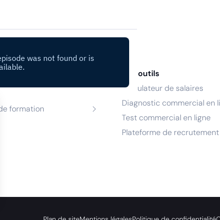
nces
Nos outils
Calculateur de salaires
de recrutement
Diagnostic commercial en l
de formation
Test commercial en ligne
Plateforme de recrutement
s Options
Plan de site
Mentions légales
Politique de confidentialité
C