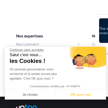
Nos expertises
Nos age
Recrutement
Cabinet 
Continuer sans accepter
Formation
Centres 
Salut c'est nous...
les Cookies !
Coaching
On aimerait personnaliser votre
Conseil
recherche et la rendre encore plus
agréable. C'est OK pour vous ?
Consentements certifiés par
Je choisis
OK pour moi
Axeptio consent
Plateforme de Gestion du Consentement : Personnalisez vo