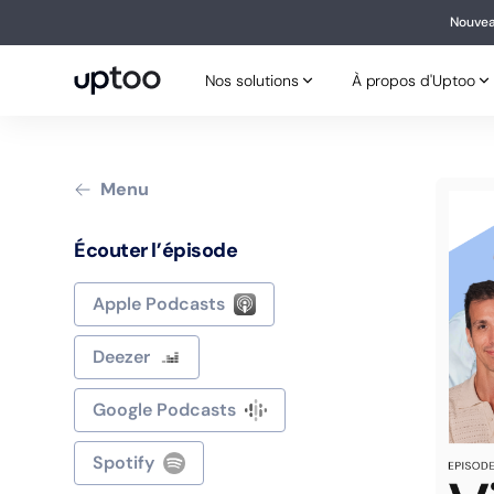
Nouvea
Nouv
Nos solutions
À propos d'Uptoo
Nos solutions
À propos d'Uptoo
Menu
Écouter l’épisode
Apple Podcasts
Deezer
Google Podcasts
Spotify