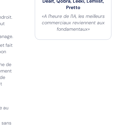
Dealt, Qobra, Leexi, Lemlist,
Pretto
«A l'heure de l'IA, les meilleurs
droit.
commerciaux reviennent aux
out
fondamentaux»
anage.
et fait
pon
phe de
gement
 de
it
e au
y sans