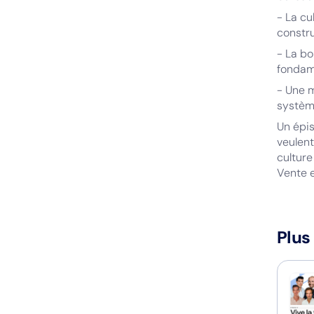
- La cu
constru
- La bo
fondame
- Une m
système
Un épis
veulent
culture
Vente e
Plus