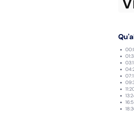
Qu'a
00:
01:
03:1
04:
07:1
09:
11:2
13:
16:5
18: