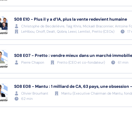
S08
E10
-
Plus il y a d’IA, plus la vente redevient humaine
Christophe de Becdelièvre, Taïg Khris, Mickaël Braconnier, Antoine F
LeHibou, Onoff, Dealt, Qobra, Leexi, Lemlist, Pretto
(
CEOs
)
17
S08
E07
-
Pretto : vendre mieux dans un marché immobilie
Pierre Chapon
Pretto
(
CEO et co-fondateur
)
61
min
S08
E08
-
Mantu : 1 milliard de CA, 63 pays, une obsession 
Olivier Brourhant
Mantu
(
Executive Chairman de Mantu, fonda
62
min