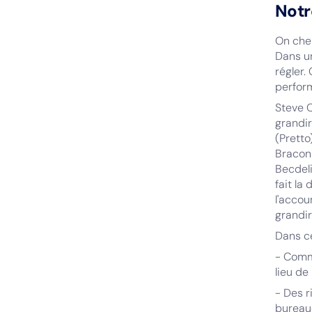
Notr
On che
Dans un
régler.
perfor
Steve C
grandir
(Pretto
Braconn
Becdel
fait la
l'accou
grandir
Dans c
- Comm
lieu de 
- Des r
bureauc