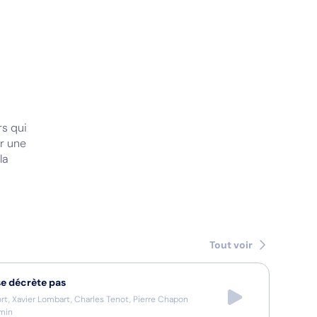
rs qui
er une
la
Tout voir
se décrète pas
ort, Xavier Lombart, Charles Tenot, Pierre Chapon
min