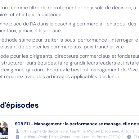
lture comme filtre de recrutement et boussole de décision, à
ire tôt et à tenir à distance.
nne place de l'IA dans le coaching commercial : en appui des
ntaux, jamais à leur place.
éthode saine pour traiter la sous-performance : interroger le
 avant de pointer les commerciaux, puis trancher vite.
ode pour les dirigeants, directeurs commerciaux et fondateu
 structurer leurs équipes, faire grandir leurs leaders et install
 d'exigence qui dure. Écoutez le best-of management de Vive 
t repartez avec des arbitrages applicables dès lundi.
 d'épisodes
S08
E11
-
Management : la performance se manage, elle ne 
Christophe de Becdelièvre, Taïg Khris, Mickaël Braconnier, Antoine F
LeHibou, Onoff, Dealt, Qobra, Leexi, Lemlist, Pretto
(
CEOs
)
17