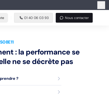
e
01 40 06 03 93
Nous contacter
pte
01 40 06 03 93
Nous contacter
 S08E11
nt : la performance se
lle ne se décrète pas
pprendre ?