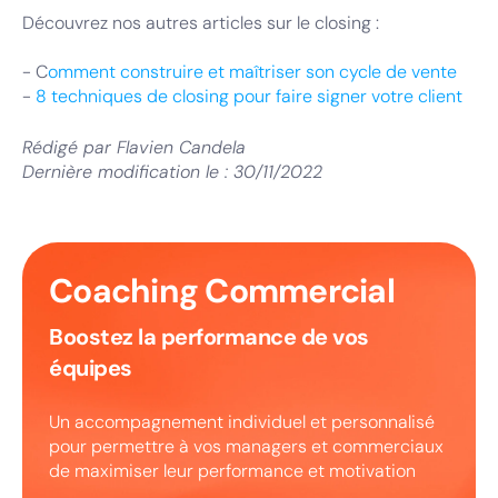
Découvrez nos autres articles sur le closing :
- C
omment construire et maîtriser son cycle de vente
-
8 techniques de closing pour faire signer votre client
Rédigé par
Flavien Candela
Dernière modification le :
30/11/2022
Coaching Commercial
Boostez la performance de vos
équipes
Un accompagnement individuel et personnalisé
pour permettre à vos managers et commerciaux
de maximiser leur performance et motivation