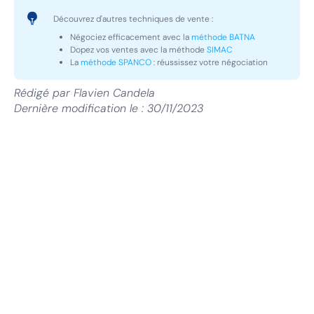
Découvrez d'autres techniques de vente :
Négociez efficacement avec la
méthode BATNA
Dopez vos ventes avec la méthode
SIMAC
La
méthode SPANCO
: réussissez votre négociation
Rédigé par
Flavien Candela
Dernière modification le :
30/11/2023
Coaching Commercial
Boostez la performance de vos
équipes
Un accompagnement individuel et personnalisé
pour permettre à vos managers et commerciaux
de maximiser leur performance et motivation