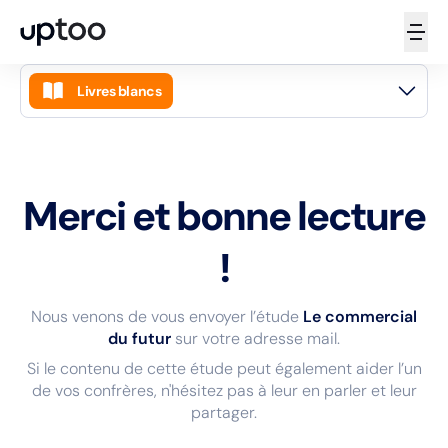
Livres blancs
Accueil
Guides
Merci et bonne lecture
Articles
Livres blancs
!
Podcasts
Nous venons de vous envoyer l’étude
Le commercial
Vidéos
du futur
sur votre adresse mail.
Newsletters
Si le contenu de cette étude peut également aider l’un
de vos confrères, n'hésitez pas à leur en parler et leur
Masterclass
partager.