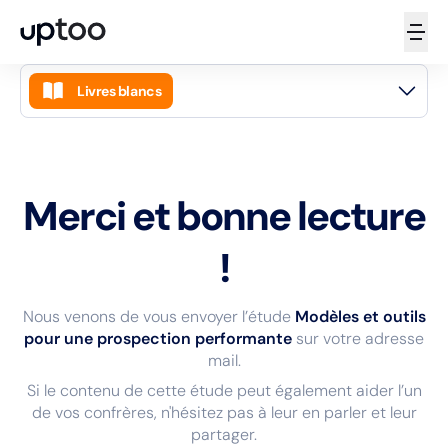
Livres blancs
Accueil
Guides
Merci et bonne lecture
Articles
Livres blancs
!
Podcasts
Nous venons de vous envoyer l’étude
Modèles et outils
Vidéos
pour une prospection performante
sur votre adresse
mail.
Newsletters
Si le contenu de cette étude peut également aider l’un
Masterclass
de vos confrères, n'hésitez pas à leur en parler et leur
partager.