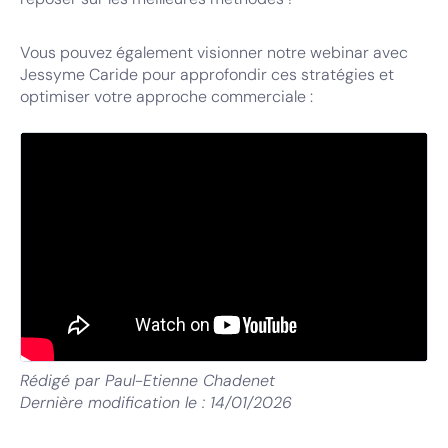
Vous pouvez également visionner notre webinar avec
Jessyme Caride pour approfondir ces stratégies et
optimiser votre approche commerciale :
Rédigé par
Paul-Etienne Chadenet
Dernière modification le :
14/01/2026