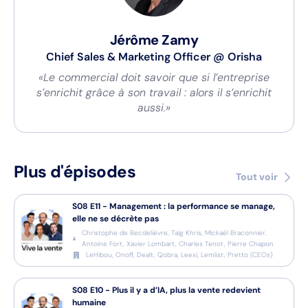
Jérôme Zamy
Chief Sales & Marketing Officer
@
Orisha
«Le commercial doit savoir que si l’entreprise
s’enrichit grâce à son travail : alors il s’enrichit
aussi.»
Plus d'épisodes
Tout voir
S08
E11
-
Management : la performance se manage,
elle ne se décrète pas
Christophe de Becdelièvre, Taïg Khris, Mickaël Braconnier,
Antoine Fort, Xavier Lombart, Charles Tenot, Pierre Chapon
LeHibou, Onoff, Dealt, Qobra, Leexi, Lemlist, Pretto
(
CEOs
)
S08
E10
-
Plus il y a d’IA, plus la vente redevient
humaine