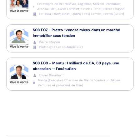
Christophe de Becdelièvre, Taïg Khris, Mickaël Braconnier,
Antoine Fort, Xavier Lombart, Charles Tenot, Pierre Chapon
LeHibou, Onoff, Dealt, Qobra, Leexi, Lemlist, Pretto
(
CEOs
)
S08
E07
-
Pretto : vendre mieux dans un marché
immobilier sous tension
Pierre Chapon
Pretto
(
CEO et co-fondateur
)
S08
E08
-
Mantu : 1 milliard de CA, 63 pays, une
obsession — l’exécution
Olivier Brourhant
Mantu
(
Executive Chairman de Mantu, fondateur d’Aonia
Ventures et président de Rise
)