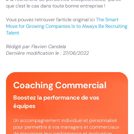
que c'est le cas dans toute bonne entreprise !
Vous pouvez retrouver l'article original ici
The Smart
Move for Growing Companies Is to Always Be Recruiting
Talent
Rédigé par
Flavien Candela
Dernière modification le :
27/06/2022
Coaching Commercial
Boostez la performance de vos
équipes
Un accompagnement individuel et personnalisé
pour permettre à vos managers et commerciaux
de maximiser leur performance et motivation