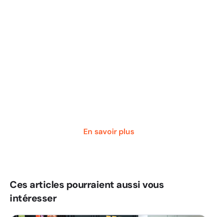
Coaching Commercial
Boostez la performance de vos
équipes
Un accompagnement individuel et personnalisé
pour permettre à vos managers et commerciaux
de maximiser leur performance et motivation
En savoir plus
Ces articles pourraient aussi vous
intéresser