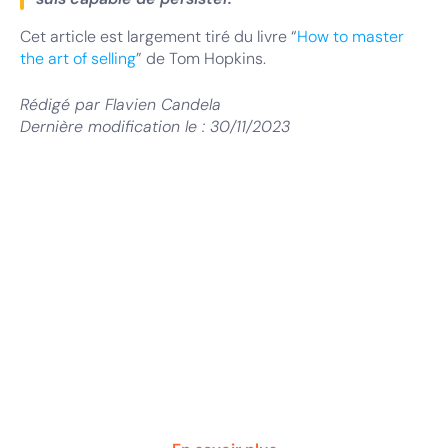
Cet article est largement tiré du livre “
How to master
the art of selling
” de Tom Hopkins.
Rédigé par
Flavien Candela
Dernière modification le :
30/11/2023
Coaching Commercial
Boostez la performance de vos
équipes
Un accompagnement individuel et personnalisé
pour permettre à vos managers et commerciaux
de maximiser leur performance et motivation