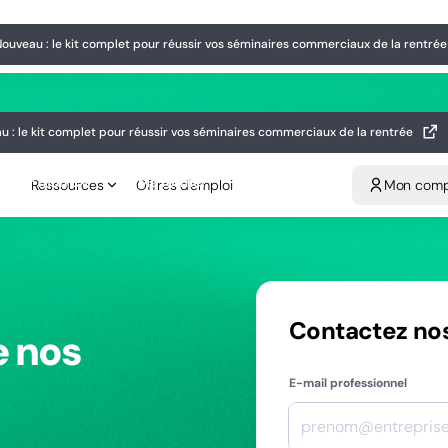
Nouveau : le kit complet pour réussir vos séminaires commerciaux de la rentr
eau : le kit complet pour réussir vos séminaires commerciaux de la rentrée
ouveau : le kit complet pour réussir vos séminaires commerciaux de la rentrée
n salaire
Créer mon CV
Me former
Ressources
Offres d'emploi
Mon compt
u : le kit complet pour réussir vos séminaires commerciaux de la rentrée
Créer mon CV
Me former
Ressources
Offres d'emploi
Mon com
Contactez no
e nos
E-mail professionnel