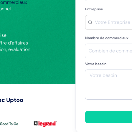
 commerciaux
onnel.
Entreprise
ise
Nombre de commerciaux
re d’affaires
ion, évaluation
Votre besoin
vec Uptoo