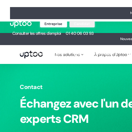
Nouv
N
Voir les offres d'emploi
Estimer mo
Nos solutions
À propos d'Uptoo
Entreprise
Candidat
Consulter les offres d'emploi
01 40 06 03 93
Nouvea
Voir les offres d'emploi
Estimer mon salaire
Nos solutions
À propos d'Uptoo
Contact
Échangez avec l'un d
experts CRM