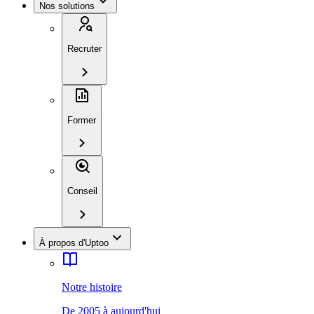
Nos solutions
Recruter
Former
Conseil
À propos d'Uptoo
Notre histoire
De 2005 à aujourd'hui