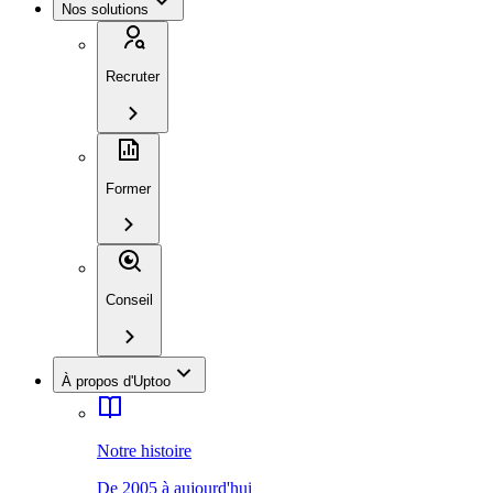
Nos solutions
Recruter
Former
Conseil
À propos d'Uptoo
Notre histoire
De 2005 à aujourd'hui