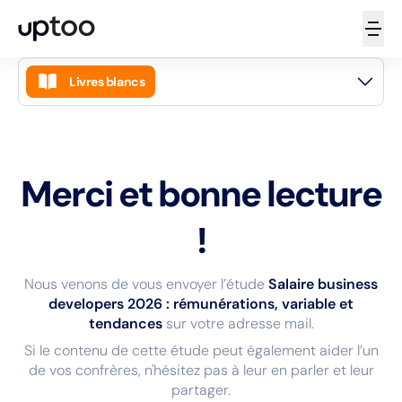
Livres blancs
Accueil
Guides
Merci et bonne lecture
Articles
Livres blancs
!
Podcasts
Nous venons de vous envoyer l’étude
Salaire business
Vidéos
developers 2026 : rémunérations, variable et
tendances
sur votre adresse mail.
Newsletters
Si le contenu de cette étude peut également aider l’un
Masterclass
de vos confrères, n'hésitez pas à leur en parler et leur
partager.