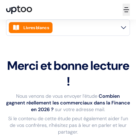
Livres blancs
Accueil
Guides
Merci et bonne lecture
Articles
Livres blancs
!
Podcasts
Nous venons de vous envoyer l’étude
Combien
Vidéos
gagnent réellement les commerciaux dans la Finance
en 2026 ?
sur votre adresse mail.
Newsletters
Si le contenu de cette étude peut également aider l’un
Masterclass
de vos confrères, n'hésitez pas à leur en parler et leur
partager.