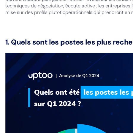
techniques de négociation, écoute active : les entreprises 
mise sur des profils plutôt opérationnels qui prendront en
1. Quels sont les postes les plus rech