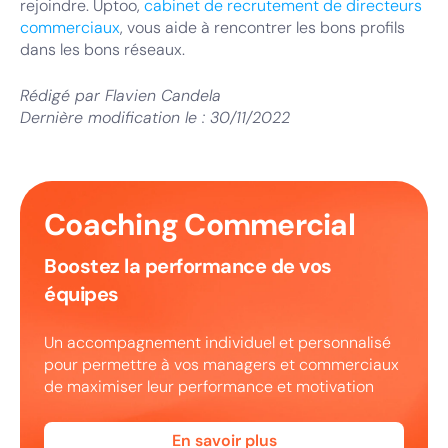
rejoindre. Uptoo,
cabinet de recrutement de directeurs
commerciaux
, vous aide à rencontrer les bons profils
dans les bons réseaux.
Rédigé par
Flavien Candela
Dernière modification le :
30/11/2022
Coaching Commercial
Boostez la performance de vos
équipes
Un accompagnement individuel et personnalisé
pour permettre à vos managers et commerciaux
de maximiser leur performance et motivation
En savoir plus