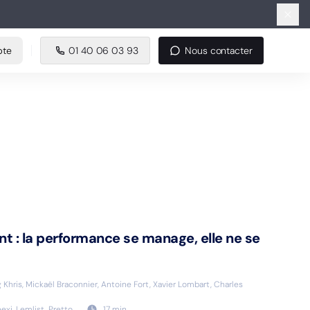
e
01 40 06 03 93
Nous contacter
pte
01 40 06 03 93
Nous contacter
 : la performance se manage, elle ne se
 Khris, Mickaël Braconnier, Antoine Fort, Xavier Lombart, Charles
exi, Lemlist, Pretto
17
min