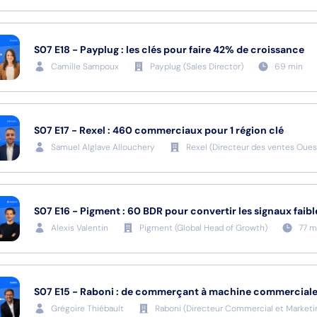
S07
E18
-
Payplug : les clés pour faire 42% de croissance
Camille Sampoux
Payplug
(
Sales Director
)
69
min
S07
E17
-
Rexel : 460 commerciaux pour 1 région clé
Samuel Alglave Allouchery
Rexel
(
Directeur des ventes Oues
S07
E16
-
Pigment : 60 BDR pour convertir les signaux faib
Alexis Valentin
Pigment
(
Global Head of Growth
)
77
m
S07
E15
-
Raboni : de commerçant à machine commercial
Grégoire Thiébault
Raboni
(
Directeur Commercial et Marketi