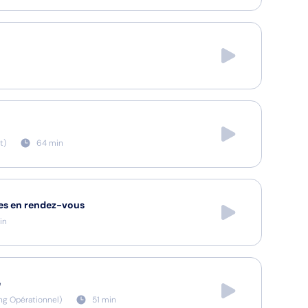
t
)
64
min
les en rendez-vous
in
e
ng Opérationnel
)
51
min