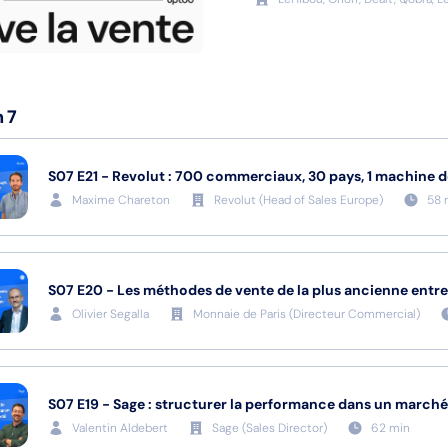
n
7
S07
E21
-
Revolut : 700 commerciaux, 30 pays, 1 machine d
Maxime Chareton
Revolut
(
Head of Sales Europe
)
58
S07
E20
-
Les méthodes de vente de la plus ancienne entr
Olivier Segalla
Monnaie de Paris
(
Directeur Commercial
)
S07
E19
-
Sage : structurer la performance dans un march
Valentin Aldebert
Sage
(
Sales Director
)
62
min