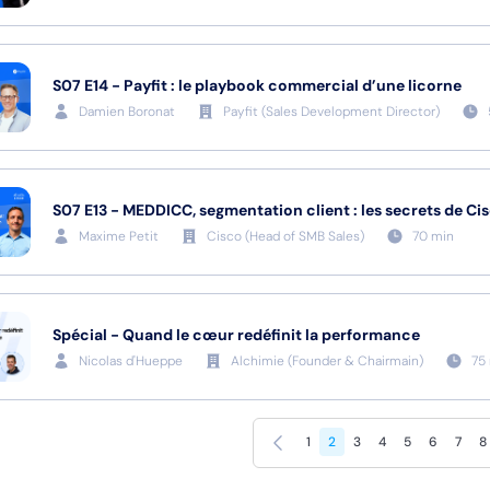
S07
E14
-
Payfit : le playbook commercial d’une licorne
Damien Boronat
Payfit
(
Sales Development Director
)
S07
E13
-
MEDDICC, segmentation client : les secrets de Ci
Maxime Petit
Cisco
(
Head of SMB Sales
)
70
min
Spécial - Quand le cœur redéfinit la performance
Nicolas d'Hueppe
Alchimie
(
Founder & Chairmain
)
75
Précédent
1
2
3
4
5
6
7
8