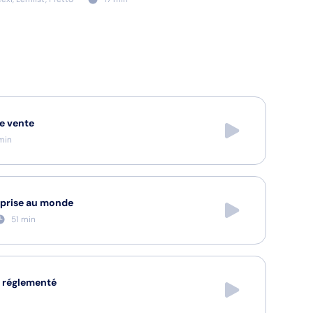
e vente
min
eprise au monde
51
min
é réglementé