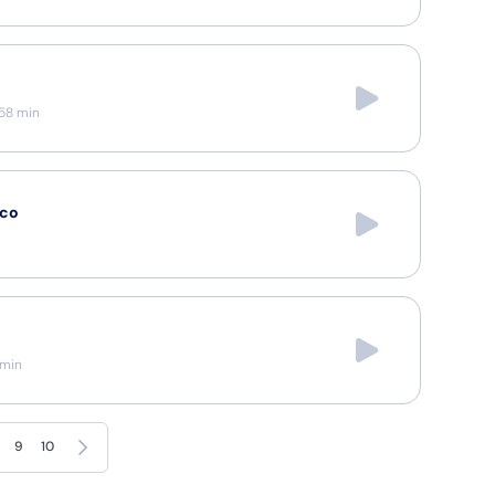
58
min
sco
min
Suivant
9
10