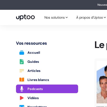
Nouvea
Nouv
Nos solutions
À propos d'Uptoo
Nos solutions
À propos d'Uptoo
Le 
Vos ressources
Accueil
Guides
Articles
Livres blancs
Podcasts
Vidéos
Newsletters