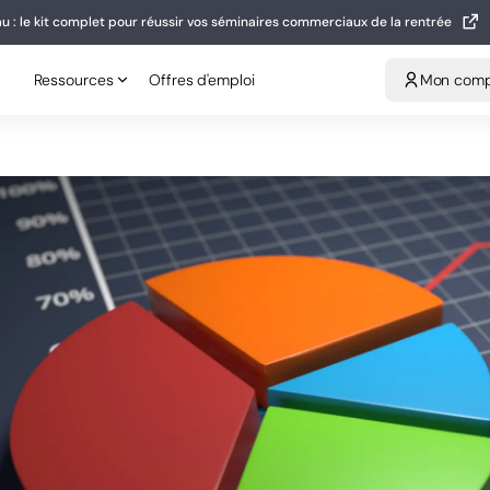
u : le kit complet pour réussir vos séminaires commerciaux de la rentrée
eau : le kit complet pour réussir vos séminaires commerciaux de la rentrée
Ressources
Offres d'emploi
Mon compt
Ressources
Offres d'emploi
Mon com