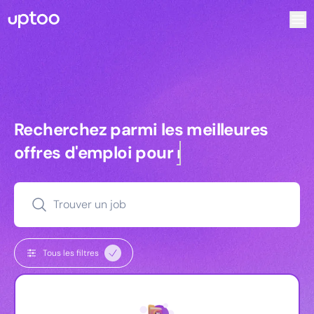
Recherchez parmi les meilleures offres d’emploi pour Chef
Recherchez parmi les meilleures off
Recherchez parmi les meilleures
offres d'emploi pour
managers
Trouver un job
Tous les filtres