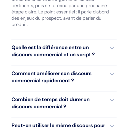
pertinents, puis se termine par une prochaine
étape claire. Le point essentiel : il parle d'abord
des enjeux du prospect, avant de parler du
produit.
Quelle est la différence entre un
discours commercial et un script ?
Un script correspond à une formulation préparée
Comment améliorer son discours
presque mot pour mot, souvent utilisée pour les
commercial rapidement ?
appels à froid. Le discours commercial est plus
large : il représente l'architecture complète de
l'échange, dans laquelle un script peut s'intégrer.
La méthode la plus efficace reste la pratique
Combien de temps doit durer un
Le discours s'adapte à la conversation, tandis que
régulière et ciblée : jeux de rôle avec un manager
discours commercial ?
le script sert plutôt de point de départ.
ou un collègue, réécoute d'appels enregistrés,
analyse des objections, travail sur les accroches
et les transitions. La théorie donne les repères,
Tout dépend du contexte. Un cold call efficace
Peut-on utiliser le même discours pour
mais c'est la répétition en situation réelle qui