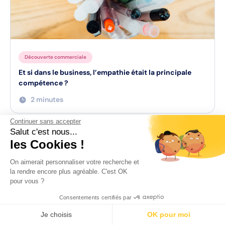
Découverte commerciale
Et si dans le business, l’empathie était la principale
compétence ?
2 minutes
Continuer sans accepter
Salut c'est nous...
les Cookies !
Nos expertises
On aimerait personnaliser votre recherche et
Recrutement
la rendre encore plus agréable. C'est OK
pour vous ?
Formation
Consentements certifiés par
Coaching
Je choisis
OK pour moi
Conseil