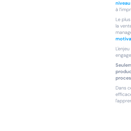
niveau
à l’imp
Le plus
la vent
managem
motiva
L'enjeu
engage
Seulem
produc
proces
Dans ce
efficac
l'appre