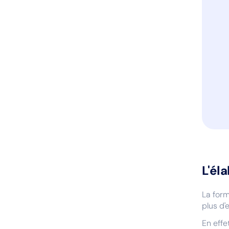
L'él
La form
plus d'
En effe