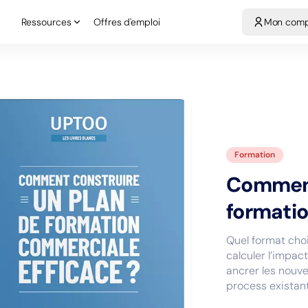
Ressources
Offres d'emploi
Mon com
Ressources
Offres d'emploi
Mon compt
Formation
Comment
formati
Quel format choi
calculer l’impac
ancrer les nouve
process existan